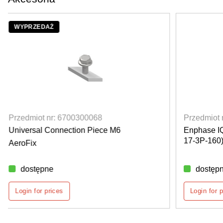
Przedmiot nr: 3403000006
Prze
Enphase IQ kabel 2,0m, trójfazowy (Q-25-
Enph
17-3P-160)
Bram
dostępne
6
Login for prices
Log