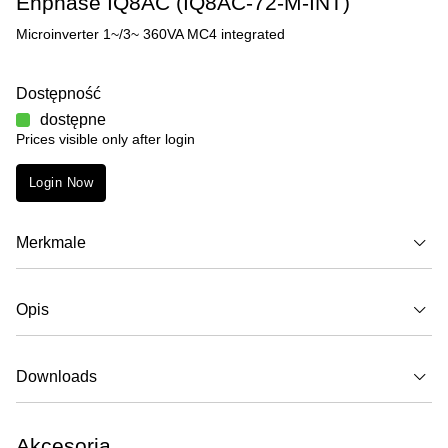
Enphase IQ8AC (IQ8AC-72-M-INT)
Microinverter 1~/3~ 360VA MC4 integrated
Dostępność
dostępne
Prices visible only after login
Login Now
Merkmale
Opis
Downloads
Akcesoria