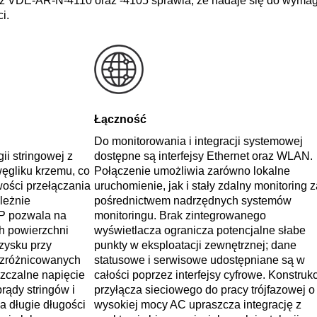
e z VDE‑AR‑N‑4110 oraz ‑4105 sprawia, że nadaje się do wyma
i.
Łączność
Do monitorowania i integracji systemowej
ii stringowej z
dostępne są interfejsy Ethernet oraz WLAN.
węgliku krzemu, co
Połączenie umożliwia zarówno lokalne
wości przełączania
uruchomienie, jak i stały zdalny monitoring z
ależnie
pośrednictwem nadrzędnych systemów
P pozwala na
monitoringu. Brak zintegrowanego
h powierzchni
wyświetlacza ogranicza potencjalne słabe
zysku przy
punkty w eksploatacji zewnętrznej; dane
 zróżnicowanych
statusowe i serwisowe udostępniane są w
zczalne napięcie
całości poprzez interfejsy cyfrowe. Konstruk
ądy stringów i
przyłącza sieciowego do pracy trójfazowej o
a długie długości
wysokiej mocy AC upraszcza integrację z