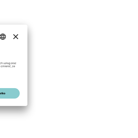
hy
i.
ii
ą
ia
ngu
a