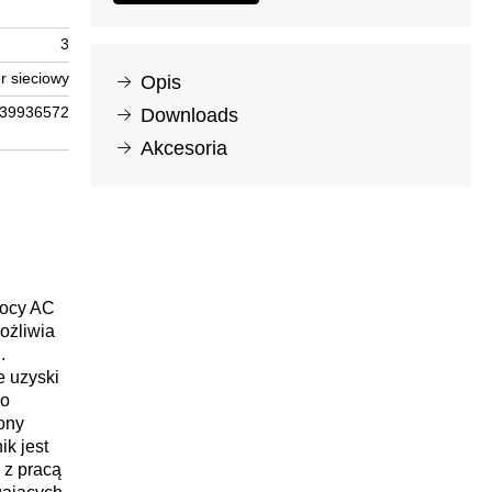
3
r sieciowy
Opis
39936572
Downloads
Akcesoria
mocy AC
ożliwia
.
e uzyski
wo
ony
k jest
 z pracą