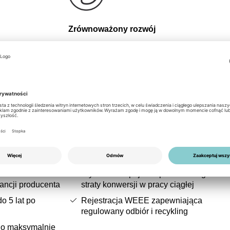
Zrównoważony rozwój
dwuletnią
Produkcja w Europie wspiera krótkie łańcuc
jestracji okres
dostaw oraz kontrolowane tworzenie wartośc
 pięciu lat. Dla
Wysoka sprawność minimalizuje straty energ
pna jest opcja
w trakcie eksploatacji, obniżając specyficzn
 do 20 lat. Dla
emisję CO₂ na każdą wyprodukowaną
cji pozwala to na
kilowatogodzinę. Rejestracja WEEE zapewn
erwisu i części
właściwe włączenie urządzenia do
cia, w zależności
ugruntowanych systemów utylizacji i recykli
ch warunków
po zakończeniu okresu użytkowania.
h.
Zasoby i cykl życia
Wysoka europejska sprawność ogranicz
ancji producenta
straty konwersji w pracy ciągłej
o 5 lat po
Rejestracja WEEE zapewniająca
regulowany odbiór i recykling
do maksymalnie