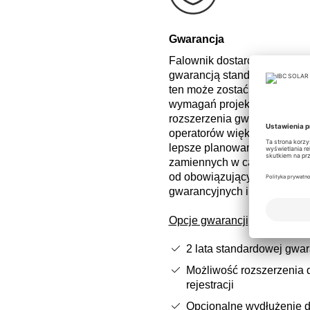
Gwarancja
Falownik dostarczany jest z 
gwarancją standardową. Po re
ten może zostać wydłużony do
wymagań projektowych dostę
rozszerzenia gwarancji nawet
operatorów większych instala
lepsze planowanie kosztów s
zamiennych w całym cyklu ży
od obowiązujących krajowy
gwarancyjnych i serwisowyc
Opcje gwarancji
2 lata standardowej gwar
Możliwość rozszerzenia d
rejestracji
Opcjonalne wydłużenie 