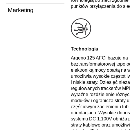
równoległą do sieci zgodni
punktów przyłączenia do siec
Marketing
Technologia
Argeno 125 AFCI bazuje na
beztransformatorowej topolog
elektroniką mocy opartą na 
umożliwia wysokie częstotli
i niskie straty. Dziesięć niez
regulowanych trackerów MP
wyraźne rozdzielenie różnyc
modułów i ogranicza straty u
częściowym zacienieniu lub
orientacjach. Wysokie dopus
systemu DC 1.100V obniża pr
straty kablowe oraz umożliwi