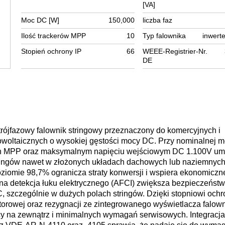
[VA]
Moc DC [W]
150,000
liczba faz
Ilość trackerów MPP
10
Typ falownika
inwerte
Stopień ochrony IP
66
WEEE-Registrier-Nr.
DE
trójfazowy falownik stringowy przeznaczony do komercyjnych i
towoltaicznych o wysokiej gęstości mocy DC. Przy nominalnej 
ach MPP oraz maksymalnym napięciu wejściowym DC 1.100V um
tringów nawet w złożonych układach dachowych lub naziemnych
iomie 98,7% ogranicza straty konwersji i wspiera ekonomiczn
na detekcja łuku elektrycznego (AFCI) zwiększa bezpieczeńst
C, szczególnie w dużych polach stringów. Dzięki stopniowi ochr
torowej oraz rezygnacji ze zintegrowanego wyświetlacza falowni
cy na zewnątrz i minimalnych wymagań serwisowych. Integracja