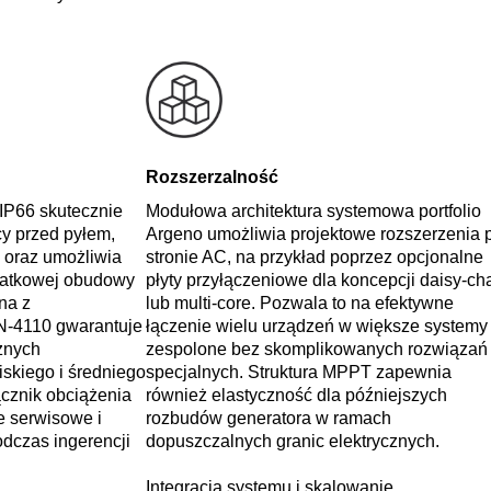
Rozszerzalność
IP66 skutecznie
Modułowa architektura systemowa portfolio
y przed pyłem,
Argeno umożliwia projektowe rozszerzenia 
y oraz umożliwia
stronie AC, na przykład poprzez opcjonalne
datkowej obudowy
płyty przyłączeniowe dla koncepcji daisy‑ch
na z
lub multi‑core. Pozwala to na efektywne
‑4110 gwarantuje
łączenie wielu urządzeń w większe systemy
znych
zespolone bez skomplikowanych rozwiązań
iskiego i średniego
specjalnych. Struktura MPPT zapewnia
ącznik obciążenia
również elastyczność dla późniejszych
e serwisowe i
rozbudów generatora w ramach
dczas ingerencji
dopuszczalnych granic elektrycznych.
Integracja systemu i skalowanie