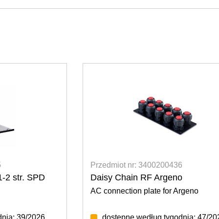
6
Przedmiot nr: 3400200437
o
Multi Core RF Argeno
rgeno
AC connection plate for Argeno
nia: 47/2026
2 sztuki dostępna