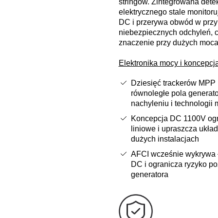
stringów. Zintegrowana dete
elektrycznego stale monitoru
DC i przerywa obwód w prz
niebezpiecznych odchyleń, 
znaczenie przy dużych moca
Elektronika mocy i koncepc
Dziesięć trackerów MPP
równoległe pola generat
nachyleniu i technologii
Koncepcja DC 1100V ogra
liniowe i upraszcza ukła
dużych instalacjach
AFCI wcześnie wykrywa ł
DC i ogranicza ryzyko p
generatora