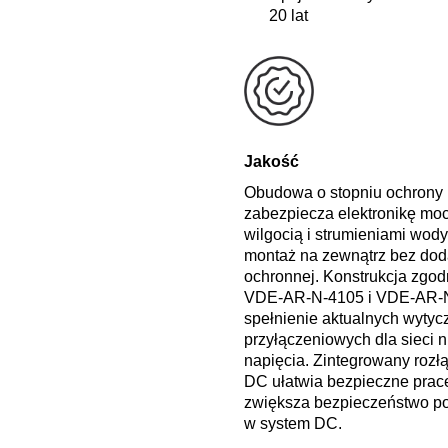
20 lat
Jakość
Obudowa o stopniu ochrony 
zabezpiecza elektronikę moc
wilgocią i strumieniami wod
montaż na zewnątrz bez do
ochronnej. Konstrukcja zgod
VDE‑AR‑N‑4105 i VDE‑AR‑N
spełnienie aktualnych wytyc
przyłączeniowych dla sieci n
napięcia. Zintegrowany rozł
DC ułatwia bezpieczne prac
zwiększa bezpieczeństwo po
w system DC.