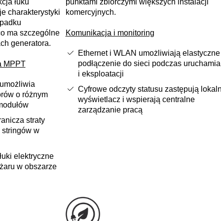
kcja łuku
punktami zbiorczymi większych instalacji
je charakterystyki
komercyjnych.
ypadku
co ma szczególne
Komunikacja i monitoring
ch generatora.
Ethernet i WLAN umożliwiają elastyczne
podłączenie do sieci podczas uruchamia
ja MPPT
i eksploatacji
 umożliwia
Cyfrowe odczyty statusu zastępują lokal
orów o różnym
wyświetlacz i wspierają centralne
 modułów
zarządzanie pracą
nicza straty
d stringów w
uki elektryczne
ożaru w obszarze