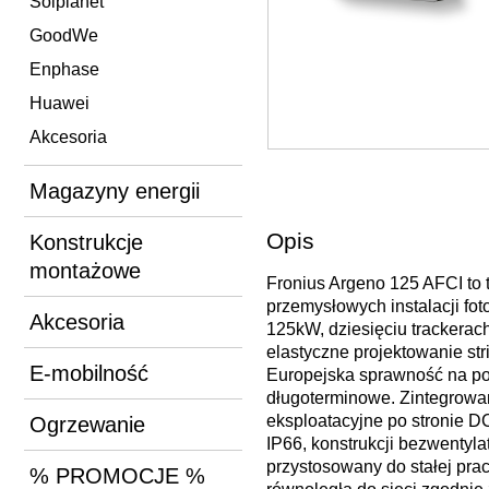
Solplanet
GoodWe
Enphase
Huawei
Akcesoria
Magazyny energii
Opis
Konstrukcje
montażowe
Fronius Argeno 125 AFCI to 
przemysłowych instalacji fo
Akcesoria
125kW, dziesięciu tracker
elastyczne projektowanie s
E-mobilność
Europejska sprawność na poz
długoterminowe. Zintegrowa
eksploatacyjne po stronie D
Ogrzewanie
IP66, konstrukcji bezwentyla
przystosowany do stałej pra
% PROMOCJE %