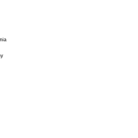
nia
ny