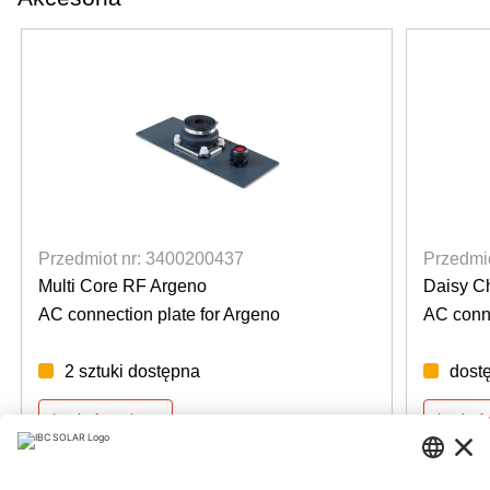
Przedmiot nr: 3400200437
Przedmi
Multi Core RF Argeno
Daisy C
AC connection plate for Argeno
AC conne
2 sztuki dostępna
dost
Login for prices
Login f