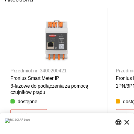
Przedmiot nr: 3400200421
Przedmi
Fronius Smart Meter IP
Fronius
3-fazowe do podłączenia za pomocą
1PN/3P
czujników prądu
dostępne
dost
Login for prices
Login f