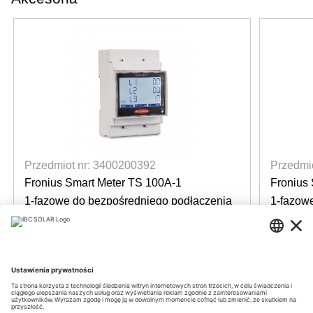
Przedmiot nr: 3400200392
Przedmi
Fronius Smart Meter TS 100A-1
Fronius
1-fazowe do bezpośredniego podłączenia
1-fazow
do 100 A
do 100 
34 sztuki dostępna
34 sz
Login for prices
Login f