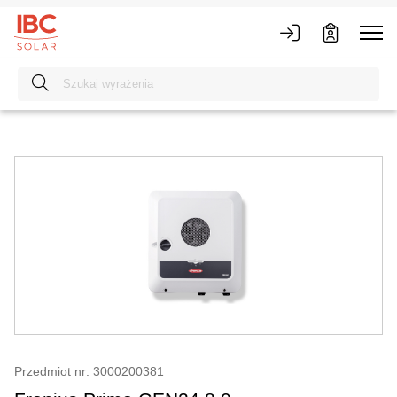
Przedmiot nr: 3000200381