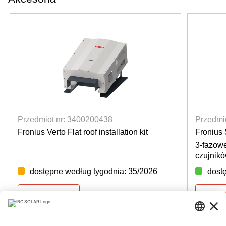
Przedmiot nr: 3400200438
Przedmi
Fronius Verto Flat roof installation kit
Fronius 
3-fazow
czujnik
dostępne według tygodnia: 35/2026
dost
Login for prices
Login f