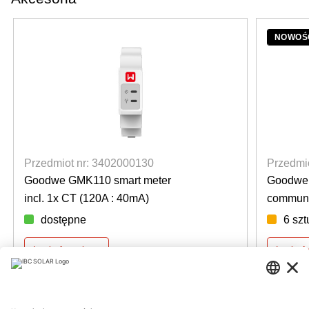
NOWOŚ
Przedmiot nr: 3402000130
Przedmi
Goodwe GMK110 smart meter
Goodwe 
incl. 1x CT (120A : 40mA)
communi
dostępne
6 szt
Login for prices
Login f