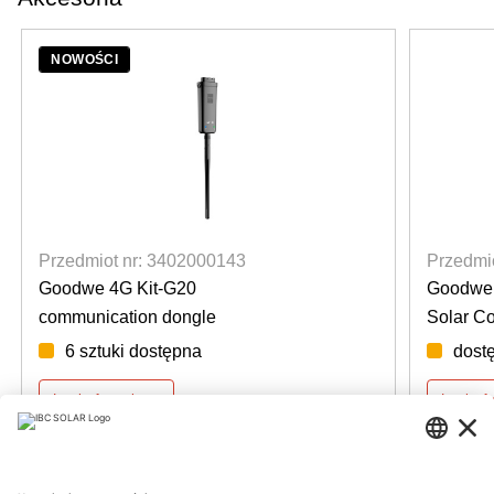
NOWOŚCI
Przedmiot nr: 3402000143
Przedmi
Goodwe 4G Kit-G20
Goodwe
communication dongle
Solar C
6 sztuki dostępna
dost
Login for prices
Login f