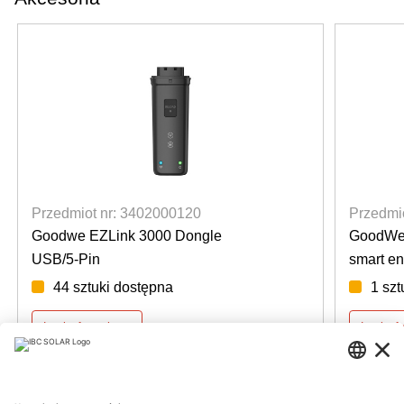
Przedmiot nr: 3402000120
Przedmi
Goodwe EZLink 3000 Dongle
GoodWe 
USB/5-Pin
smart en
44 sztuki dostępna
1 sz
Login for prices
Login fo