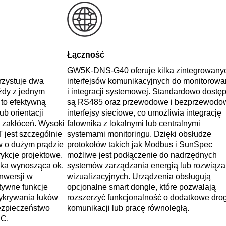
Łączność
GW5K‑DNS‑G40 oferuje kilka zintegrowany
rzystuje dwa
interfejsów komunikacyjnych do monitorowa
żdy z jednym
i integracji systemowej. Standardowo dostę
 to efektywną
są RS485 oraz przewodowe i bezprzewodo
b orientacji
interfejsy sieciowe, co umożliwia integrację
zakłóceń. Wysoki
falownika z lokalnymi lub centralnymi
jest szczególnie
systemami monitoringu. Dzięki obsłudze
w o dużym prądzie
protokołów takich jak Modbus i SunSpec
ykcje projektowe.
możliwe jest podłączenie do nadrzędnych
ka wynosząca ok.
systemów zarządzania energią lub rozwiąza
nwersji w
wizualizacyjnych. Urządzenia obsługują
ktywne funkcje
opcjonalne smart dongle, które pozwalają
wykrywania łuków
rozszerzyć funkcjonalność o dodatkowe drog
bezpieczeństwo
komunikacji lub pracę równoległą.
DC.