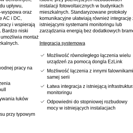
ądu upływu,
instalacji fotowoltaicznych w budynkach
nty‑wyspowa oraz
mieszkalnych. Standaryzowane protokoły
e AC i DC,
komunikacyjne ułatwiają również integrację 
racy i wspierają
istniejącymi systemami monitoringu lub
 Bardzo niski
zarządzania energią bez dodatkowych bram
 umożliwia montaż
zkalnych.
Integracja systemowa
Możliwość równoległego łączenia wielu
urządzeń za pomocą dongla EzLink
odnej pracy na
Możliwość łączenia z innymi falownikami 
samej serii
zenia
Łatwa integracja z istniejącą infrastruktur
uII
monitoringu
ywania łuków
Odpowiedni do stopniowej rozbudowy
mocy w istniejących instalacjach
asu przy typowym