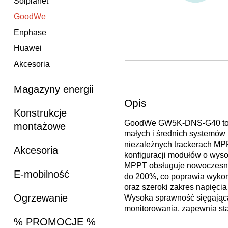
Solplanet
GoodWe
Enphase
Huawei
Akcesoria
Magazyny energii
Opis
Konstrukcje
GoodWe GW5K-DNS-G40 to je
montażowe
małych i średnich systemó
niezależnych trackerach MP
Akcesoria
konfiguracji modułów o wys
MPPT obsługuje nowoczesne 
E-mobilność
do 200%, co poprawia wykor
oraz szeroki zakres napięci
Ogrzewanie
Wysoka sprawność sięgająca
monitorowania, zapewnia sta
% PROMOCJE %