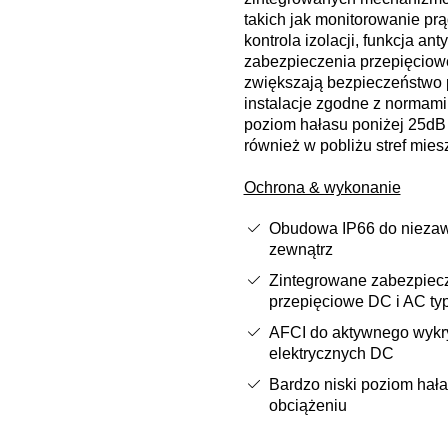
takich jak monitorowanie pr
kontrola izolacji, funkcja a
zabezpieczenia przepięciow
zwiększają bezpieczeństwo p
instalacje zgodne z normami.
poziom hałasu poniżej 25dB
również w pobliżu stref mies
Ochrona & wykonanie
Obudowa IP66 do niezaw
zewnątrz
Zintegrowane zabezpiec
przepięciowe DC i AC typ
AFCI do aktywnego wykr
elektrycznych DC
Bardzo niski poziom hał
obciążeniu