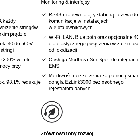
Monitoring & interfejsy
RS485 zapewniający stabilną, przewod
A każdy
komunikację w instalacjach
worzenie stringów
wielofalownikowych
kim prądzie
Wi‑Fi, LAN, Bluetooth oraz opcjonalne 4
ok. 40 do 560V
dla elastycznego połączenia w zależnoś
stringi
od lokalizacji
o 200% w celu
Obsługa Modbus i SunSpec do integracji
mocy przy
EMS
Możliwość rozszerzenia za pomocą smar
k. 98,1% redukuje
dongla EzLink3000 bez osobnego
rejestratora danych
Zrównoważony rozwój