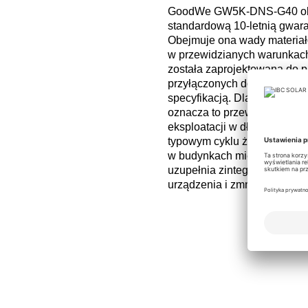
GoodWe GW5K‑DNS‑G40 obj
standardową 10‑letnią gwara
Obejmuje ona wady materiał
w przewidzianych warunkach 
została zaprojektowana do 
przyłączonych do sieci zgod
specyfikacją. Dla projektant
oznacza to przewidywalne 
eksploatacji w długim okresi
typowym cyklu życia instalac
w budynkach mieszkalnych.
uzupełnia zintegrowane fun
urządzenia i zmniejsza ryzyk