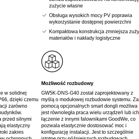
zużycie własne
Obsługa wysokich mocy PV poprawia
wykorzystanie dostępnej powierzchni
Kompaktowa konstrukcja zmniejsza zuży
materiałów i nakłady logistyczne
Możliwość rozbudowy
e w solidnej
GW5K‑DNS‑G40 został zaprojektowany z
P66, dzięki czemu
myślą o modułowej rozbudowie systemu. Za
tacji zarówno
pomocą opcjonalnych smart dongli możliwa
 budynków.
jest równoległa praca wielu urządzeń lub ich
 przed silnymi
łączenie z innymi falownikami GoodWe, co
ją elastyczny
pozwala elastycznie dostosować moc i
oki zakres
konfigurację instalacji. Jest to szczególnie
w ochronnych,
istotne przy późniejszych rozbudowach