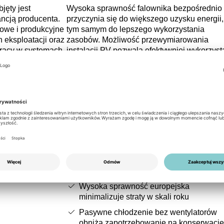
ęty jest
Wysoka sprawność falownika bezpośrednio
ncją producenta.
przyczynia się do większego uzysku energii,
owe i produkcyjne
tym samym do lepszego wykorzystania
eksploatacji oraz
zasobów. Możliwość przewymiarowania
pracy w systemach
instalacji PV pozwala efektywniej wykorzyst
nie ze
dostępną powierzchnię modułów bez
ów i operatorów
konieczności stosowania dodatkowego
bezpieczeństwo
sprzętu. Niski pobór energii na potrzeby wła
e, szczególnie w
oraz pasywne chłodzenie poprzez naturalną
ji fotowoltaicznych
konwekcję zmniejszają zapotrzebowanie na
 Gwarancja
energię i eliminują wentylatory podatne na
kcje ochronne
zużycie. Kompaktowa obudowa i niska mas
o projektu.
wynosząca ok. 9,2kg ograniczają nakład pra
związany z transportem i instalacją.
Eksploatacja i efektywność
Wysoka sprawność europejska
minimalizuje straty w skali roku
Pasywne chłodzenie bez wentylatorów
obniża zapotrzebowanie na konserwację 