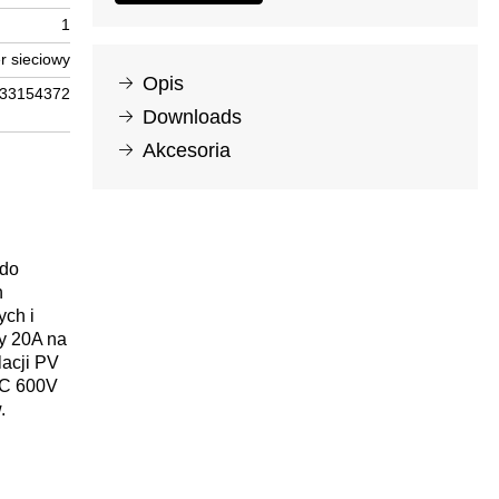
1
r sieciowy
Opis
33154372
Downloads
Akcesoria
 do
h
ych i
y 20A na
acji PV
DC 600V
.