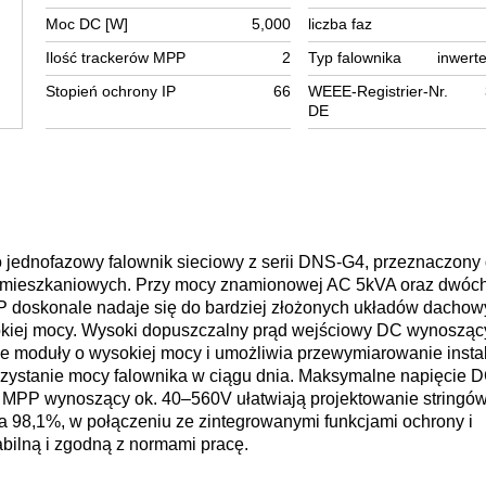
Moc DC [W]
5,000
liczba faz
Ilość trackerów MPP
2
Typ falownika
inwerte
Stopień ochrony IP
66
WEEE-Registrier-Nr.
DE
dnofazowy falownik sieciowy z serii DNS‑G4, przeznaczony
w mieszkaniowych. Przy mocy znamionowej AC 5kVA oraz dwóc
P doskonale nadaje się do bardziej złożonych układów dachow
okiej mocy. Wysoki dopuszczalny prąd wejściowy DC wynosząc
moduły o wysokiej mocy i umożliwia przewymiarowanie instal
zystanie mocy falownika w ciągu dnia. Maksymalne napięcie 
a MPP wynoszący ok. 40–560V ułatwiają projektowanie stringów
 98,1%, w połączeniu ze zintegrowanymi funkcjami ochrony i
bilną i zgodną z normami pracę.