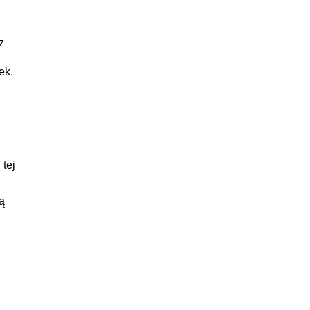
z
ek.
tej
ą