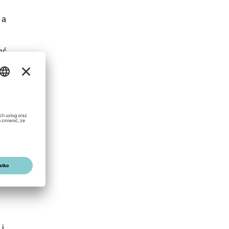
 a
ać
sne
a
cy
i