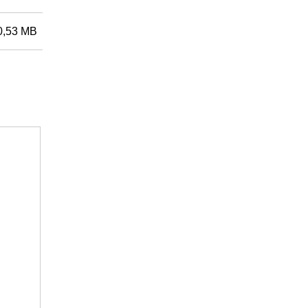
0,53 MB
09
Przedmiot nr: 3402000127
t Meter
Goodwe GM330 Smart Meter
flexible current transformer (CT) inp