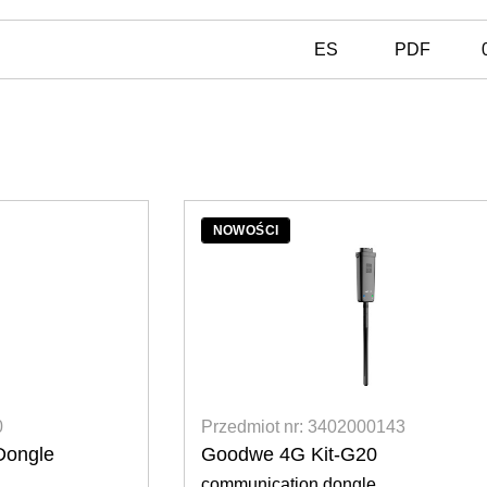
ES
PDF
: 3402000143
Przedmiot nr: 34020000
Kit-G20
Goodwe GM3000 Smar
n dongle
3x CT (120A/40mA)