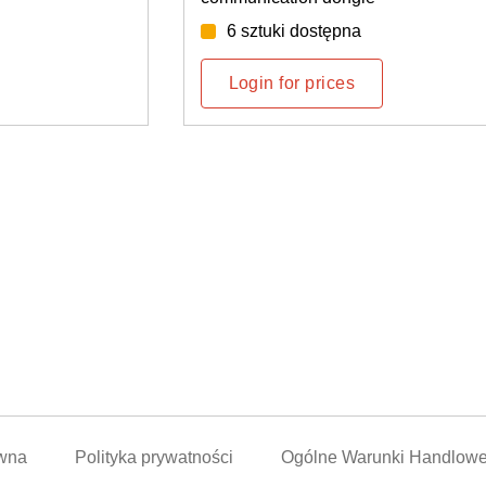
ostępna
dostępne według tygo
prices
Login for prices
awna
Polityka prywatności
Ogólne Warunki Handlow