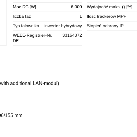
Moc DC [W]
6,000
Wydajność maks. () [%]
liczba faz
1
Ilość trackerów MPP
Typ falownika
inwerter hybrydowy
Stopień ochrony IP
WEEE-Registrier-Nr.
33154372
DE
with additional LAN-modul)
506/155 mm