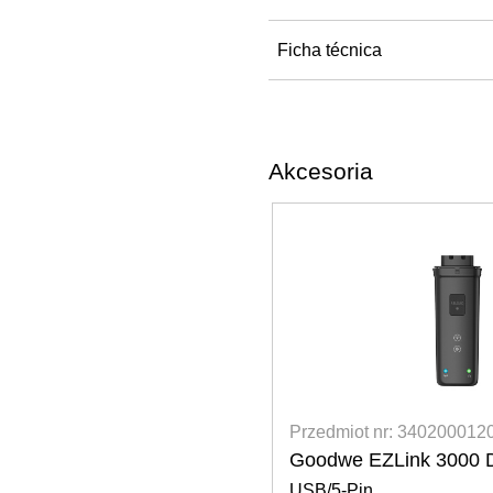
Ficha técnica
Akcesoria
NOWOŚCI
zedmiot nr: 3402000120
Przedmiot nr
odwe EZLink 3000 Dongle
Goodwe 4G 
B/5-Pin
communicatio