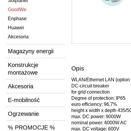
Solplanet
GoodWe
Enphase
Huawei
Akcesoria
Magazyny energii
Konstrukcje
Opis
montażowe
WLAN/Ethernet LAN (option 
Akcesoria
DC-circuit breaker
for grid connection
Degree of protection: IP65
E-mobilność
euro efficiency: 96,7%
height x width x depth 435/
Ogrzewanie
max. DC power: 9000W
nominal power: 6000W AC
% PROMOCJE %
max. DC voltage: 600V