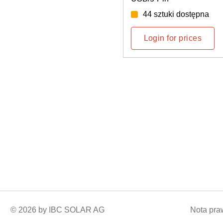
44 sztuki dostępna
6 sztuki d
Login for prices
Login for 
© 2026 by IBC SOLAR AG
Nota pr