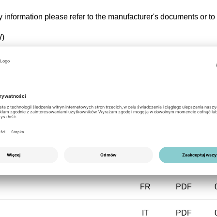
ty information please refer to the manufacturer's documents or to
W)
fic service & warranty conditions of the manufacturer.
EN
PDF
FR
PDF
IT
PDF