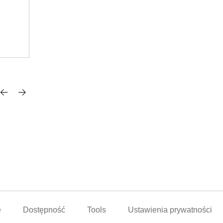
dnia: 35/2026
dostępne według tygodnia: 35/2
Login for prices
e
Dostępność
Tools
Ustawienia prywatności