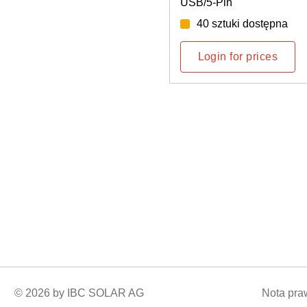
nt system
USB/5-Pin
ug tygodnia: 46/2026
40 sztuki dostępna
ces
Login for prices
© 2026 by IBC SOLAR AG
Nota pr