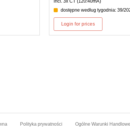
incl. 3x CT (120:40mA)
dostępne według tygodnia: 39/2026
Login for prices
awna
Polityka prywatności
Ogólne Warunki Handlow