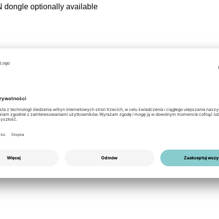
dongle optionally available
800 Wp
V
nufacturer documents for compatibility)
wer, 3-phase 8000W)
pecific warranty & service conditions apply