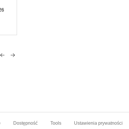
flexible current transformer (CT) input
dostępne według tygodnia: 35/2026
Login for prices
e
Dostępność
Tools
Ustawienia prywatności