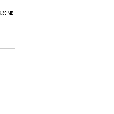
0,39 MB
Przedmiot nr: 3402000127
Goodwe GM330 Smart Meter