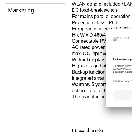
WLAN dongle included / LAN 
Marketing
DC load-break switch
For mains parallel operation
Protection class: IP66
European efficiency: 97.2%
H x W x D 460/496/221 mm
Connectable PV power: 12.
AC rated power: 8000 W
max. DC input voltage: 1000
Without display
High-voltage battery (see ma
Backup function (backup po
Integrated smart meter
Warranty 5 years
optional up to 10 years
The manufacturer's country-s
Downloads