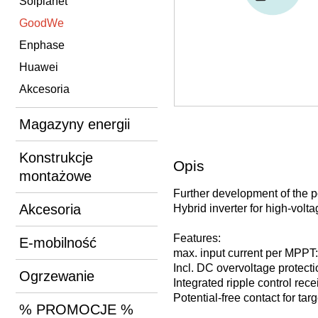
Solplanet
GoodWe
Enphase
Huawei
Akcesoria
Magazyny energii
Konstrukcje
Opis
montażowe
Further development of the p
Akcesoria
Hybrid inverter for high-volta
Features:
E-mobilność
max. input current per MPPT:
Incl. DC overvoltage protectio
Ogrzewanie
Integrated ripple control rec
Potential-free contact for ta
% PROMOCJE %