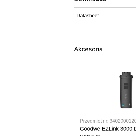
Datasheet
Akcesoria
02000140
Przedmiot nr: 3402000120
ager3000
Goodwe EZLink 3000 Do