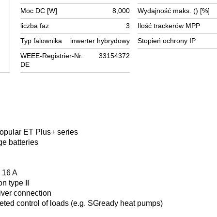
Moc DC [W]
8,000
Wydajność maks. () [%]
liczba faz
3
Ilość trackerów MPP
Typ falownika
inwerter hybrydowy
Stopień ochrony IP
WEEE-Registrier-Nr.
33154372
DE
opular ET Plus+ series
ge batteries
 16 A
n type II
eiver connection
rgeted control of loads (e.g. SGready heat pumps)