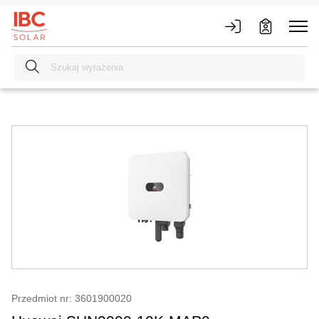
Przedmiot nr: 3601900020