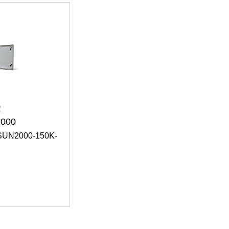
2
2000
 SUN2000-150K-