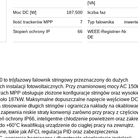
[VA]
Moc DC [W]
187,500
liczba faz
Ilość trackerów MPP
7
Typ falownika
inwerte
Stopień ochrony IP
66
WEEE-Registrier-Nr.
DE
 trójfazowy falownik stringowy przeznaczony do dużych
h instalacji fotowoltaicznych. Przy znamionowej mocy AC 150
rach MPP obsługuje złożone konfiguracje stringów oraz wysoki
oło 187kW. Maksymalne dopuszczalne napięcie wejściowe D
tosowanie długich stringów i ogranicza nakłady na okablowan
apewnia niskie straty konwersji zarówno przy pracy z częścio
eń ochrony IP66, inteligentne chłodzenie powietrzem oraz zakr
o +60°C kwalifikują urządzenie do ciągłej pracy na zewnątrz.
ne, takie jak AFCI, regulacja PID oraz zabezpieczenia