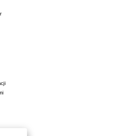
r
cji
mi