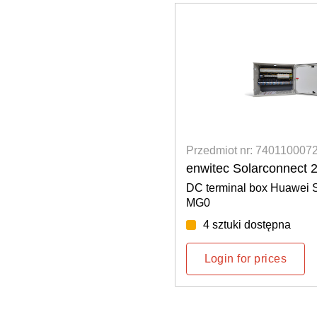
Przedmiot nr: 740110007
enwitec Solarconnect 
DC terminal box Huawei
MG0
4 sztuki dostępna
Login for prices