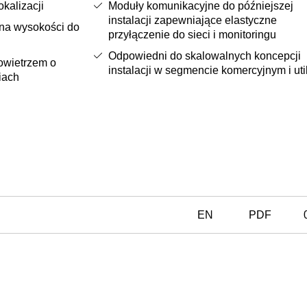
kalizacji
Moduły komunikacyjne do późniejszej
instalacji zapewniające elastyczne
na wysokości do
przyłączenie do sieci i monitoringu
Odpowiedni do skalowalnych koncepcji
owietrzem o
instalacji w segmencie komercyjnym i util
iach
EN
PDF