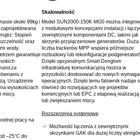
Skalowalność
asie około 99kg i
Model SUN2000-150K-MG0 można integro
 zaprojektowana
z modułowymi koncepcjami instalacji i łączy
nątrz. Stopień
zewnętrznymi komponentami DC, takimi jak
szczelność oraz
skrzynki przyłączeniowe generatorów. Duża
ami wody.
liczba trackerów MPP wspiera późniejsze
ietrzem gwarantuje
rozbudowy lub rekonfiguracje podgenerator
ysokich
Dzięki opcjonalnym Smart Donglom
granicza
infrastrukturę komunikacyjną można w
ównaniu z
przyszłości dostosować do nowych wymaga
zą. Urządzenie
operacyjnych. Dzięki temu falownik nadaje s
y na wysokościach
również do rozwijających się projektów
i mocy.
komercyjnych lub EPC z etapową realizacją
lub zwiększaniem mocy.
Rozszerzenia systemowe
odnej pracy na
Możliwość łączenia z zewnętrznymi
skrzynkami GAK dla dużej liczby stringó
 od –25°C do