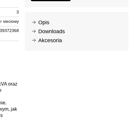
3
r sieciowy
Opis
39372368
Downloads
Akcesoria
kVA oraz
e
C
ie.
wym, jak
es