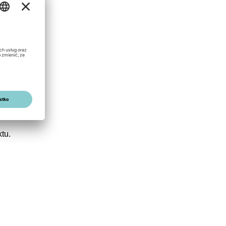
o
ka
rzy
tu.