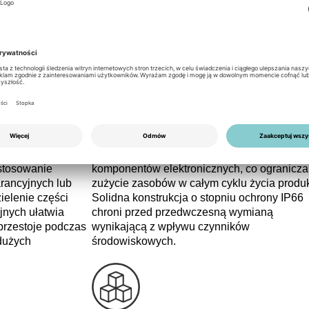
Zrównoważony rozwój
-MG0
Podczas projektowania urządzenia zwrócon
owa gwarancja
uwagę na ograniczenie zużycia materiałów
ez producenta.
oraz efektywne koncepcje pakowania. Wyso
 wady materiałowe
sprawność zmniejsza straty energii w trakcie
ych warunkach
eksploatacji, co ma szczególne znaczenie p
rojektów o
dużych mocach zainstalowanych. Producent
h dotyczących
realizuje programy recyklingu i odbioru
stosowanie
komponentów elektronicznych, co ogranicza
rancyjnych lub
zużycie zasobów w całym cyklu życia produk
ielenie części
Solidna konstrukcja o stopniu ochrony IP66
nych ułatwia
chroni przed przedwczesną wymianą
przestoje podczas
wynikającą z wpływu czynników
dużych
środowiskowych.