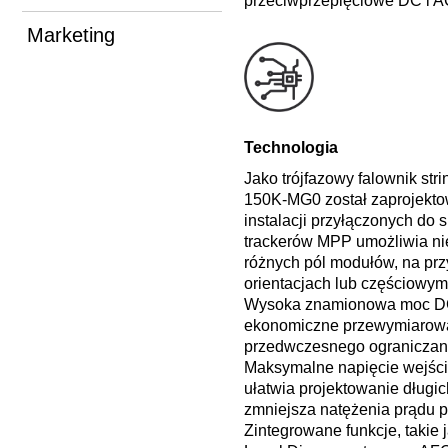
przeciwprzepięciowe DC i AC,
Marketing
Technologia
Jako trójfazowy falownik st
150K-MG0 został zaprojekt
instalacji przyłączonych do 
trackerów MPP umożliwia ni
różnych pól modułów, na prz
orientacjach lub częściowym
Wysoka znamionowa moc D
ekonomiczne przewymiarow
przedwczesnego ograniczan
Maksymalne napięcie wejśc
ułatwia projektowanie długic
zmniejsza natężenia prądu p
Zintegrowane funkcje, takie 