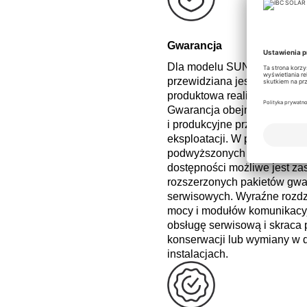
Gwarancja
Dla modelu SUN2000-150K
przewidziana jest standard
produktowa realizowana prz
Gwarancja obejmuje typowe
i produkcyjne przy normaln
eksploatacji. W przypadku p
podwyższonych wymaganiac
dostępności możliwe jest za
rozszerzonych pakietów gwa
serwisowych. Wyraźne rozdz
mocy i modułów komunikacyj
obsługę serwisową i skraca 
konserwacji lub wymiany w 
instalacjach.