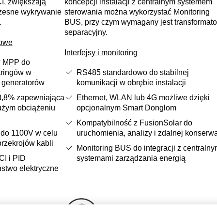
I, zwiększają
koncepcji instalacji z centralnym systemem
zesne wykrywanie
sterowania można wykorzystać Monitoring
.
BUS, przy czym wymagany jest transformato
separacyjny.
iowe
Interfejsy i monitoring
w MPP do
tringów w
RS485 standardowo do stabilnej
 generatorów
komunikacji w obrębie instalacji
8,8% zapewniająca
Ethernet, WLAN lub 4G możliwe dzięki
dużym obciążeniu
opcjonalnym Smart Donglom
Kompatybilność z FusionSolar do
do 1100V w celu
uruchomienia, analizy i zdalnej konserwa
 przekrojów kabli
Monitoring BUS do integracji z centralny
CI i PID
systemami zarządzania energią
stwo elektryczne