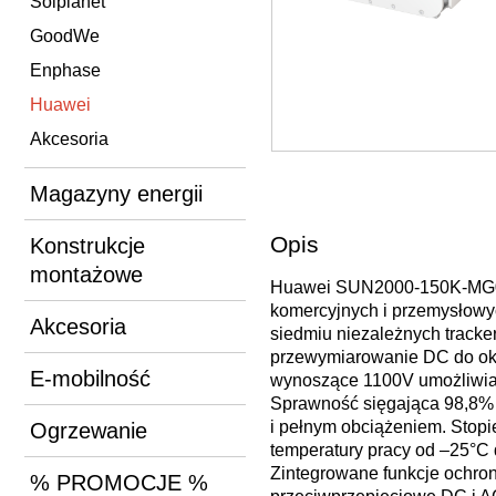
Solplanet
GoodWe
Enphase
Huawei
Akcesoria
Magazyny energii
Opis
Konstrukcje
montażowe
Huawei SUN2000-150K-MG0 to
komercyjnych i przemysłowyc
Akcesoria
siedmiu niezależnych tracke
przewymiarowanie DC do ok
E-mobilność
wynoszące 1100V umożliwia s
Sprawność sięgająca 98,8% z
i pełnym obciążeniem. Stopi
Ogrzewanie
temperatury pracy od –25°C d
Zintegrowane funkcje ochron
% PROMOCJE %