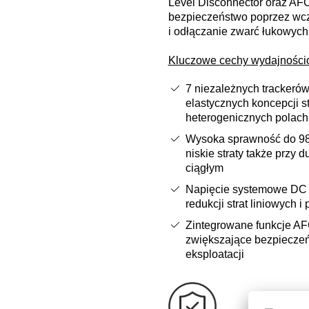
Level Disconnector oraz AFC
bezpieczeństwo poprzez wc
i odłączanie zwarć łukowych
Kluczowe cechy wydajnośc
7 niezależnych trackeró
elastycznych koncepcji s
heterogenicznych polach
Wysoka sprawność do 9
niskie straty także przy 
ciągłym
Napięcie systemowe DC 
redukcji strat liniowych i
Zintegrowane funkcje AF
zwiększające bezpieczeń
eksploatacji