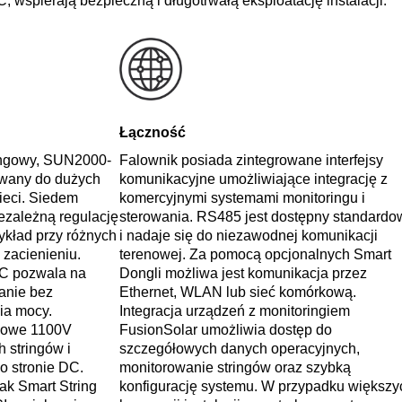
 wspierają bezpieczną i długotrwałą eksploatację instalacji.
Łączność
ringowy, SUN2000-
Falownik posiada zintegrowane interfejsy
owany do dużych
komunikacyjne umożliwiające integrację z
sieci. Siedem
komercyjnymi systemami monitoringu i
ezależną regulację
sterowania. RS485 jest dostępny standardo
ykład przy różnych
i nadaje się do niezawodnej komunikacji
 zacienieniu.
terenowej. Za pomocą opcjonalnych Smart
C pozwala na
Dongli możliwa jest komunikacja przez
anie bez
Ethernet, WLAN lub sieć komórkową.
ia mocy.
Integracja urządzeń z monitoringiem
iowe 1100V
FusionSolar umożliwia dostęp do
h stringów i
szczegółowych danych operacyjnych,
o stronie DC.
monitorowanie stringów oraz szybką
jak Smart String
konfigurację systemu. W przypadku większy