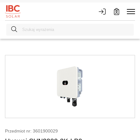
Przedmiot nr: 3601900029