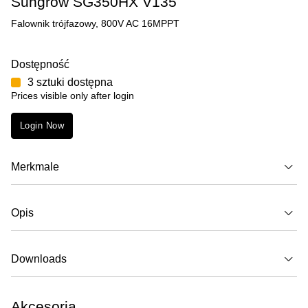
Sungrow SG350HX V135
Falownik trójfazowy, 800V AC 16MPPT
Dostępność
3 sztuki dostępna
Prices visible only after login
Login Now
Merkmale
Opis
Downloads
Akcesoria