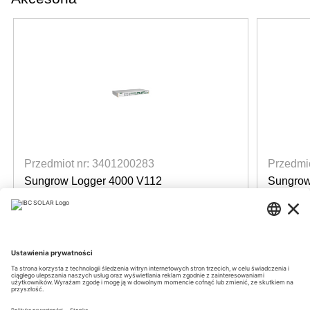
Przedmiot nr: 3401200283
Przedmi
Sungrow Logger 4000 V112
Sungrow
Datalogger
Datalog
dostępne według tygodnia: 36/2026
dost
Login for prices
Login f