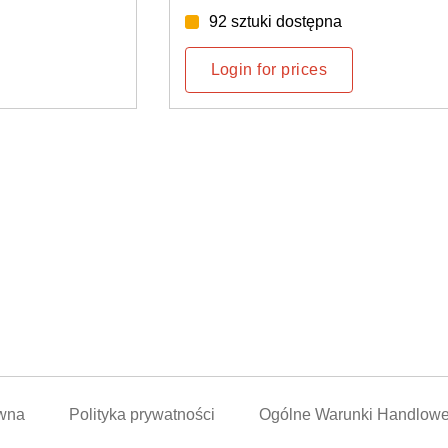
dostępne według tygodnia: 33/20
Login for prices
awna
Polityka prywatności
Ogólne Warunki Handlow