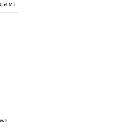
0,54 MB
Przedmiot nr: 7401100054
Skrzynka przyłączeniowa, 1-2 stringi,
2 MPPT
Z ochroną przed przepięciami typ 1/2