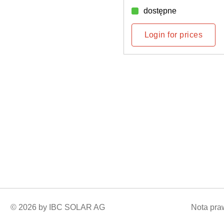
92 sztuki dostępna
rices
Login for prices
© 2026 by IBC SOLAR AG
Nota pr