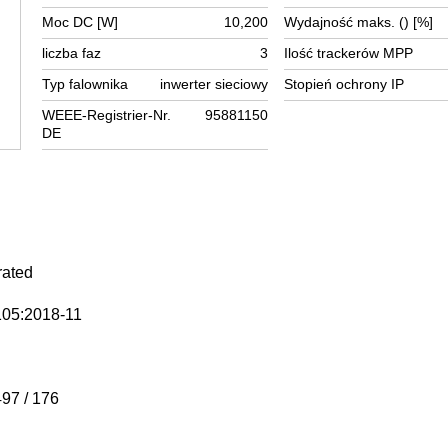
Moc DC [W]
10,200
Wydajność maks. () [%]
liczba faz
3
Ilość trackerów MPP
Typ falownika
inwerter sieciowy
Stopień ochrony IP
WEEE-Registrier-Nr.
95881150
DE
rated
05:2018-11
497 / 176