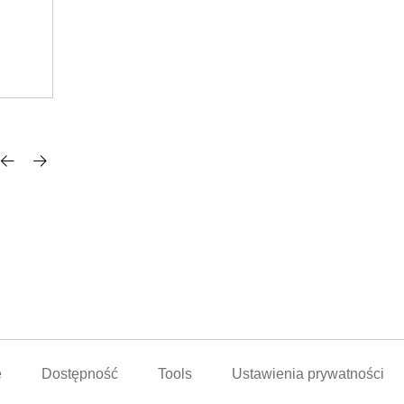
26
3 sztuki dostępna
Login for prices
e
Dostępność
Tools
Ustawienia prywatności