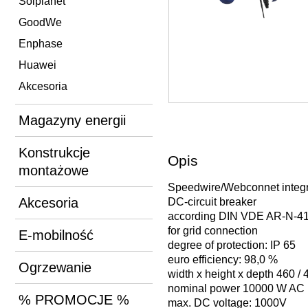
Solplanet
GoodWe
Enphase
Huawei
Akcesoria
Magazyny energii
Konstrukcje
Opis
montażowe
Speedwire/Webconnet integ
Akcesoria
DC-circuit breaker
according DIN VDE AR-N-41
for grid connection
E-mobilność
degree of protection: IP 65
euro efficiency: 98,0 %
Ogrzewanie
width x height x depth 460 / 
nominal power 10000 W AC
% PROMOCJE %
max. DC voltage: 1000V