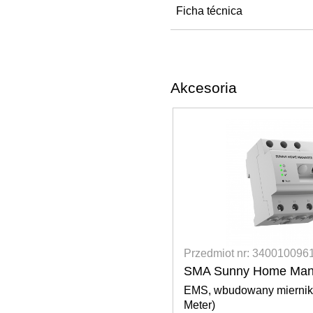
Ficha técnica
Akcesoria
 3400100961
Przedmiot nr: 340010095
Home Manager 2.0
SMA Energy Meter-20
y miernik energii (Energy
Dwukierunkowe rozwiąza
SMA Speedwire