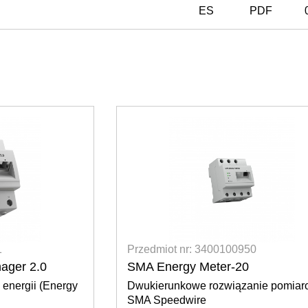
ES
PDF
0
Przedmiot nr: 7900400055
DEHNcube YPV SCI 1000 2M
nie pomiarowe
Ogranicznik przepięć typ 2