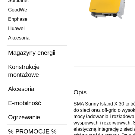
Solplanet
GoodWe
Enphase
Huawei
Akcesoria
Magazyny energii
Konstrukcje
montażowe
Akcesoria
Opis
E-mobilność
SMA Sunny Island X 30 to tr
do sieci oraz off-grid o wy
Ogrzewanie
mocy ładowania i rozładowa
wyspowych i rezerwowych. S
elastyczną integrację z si
% PROMOCJE %