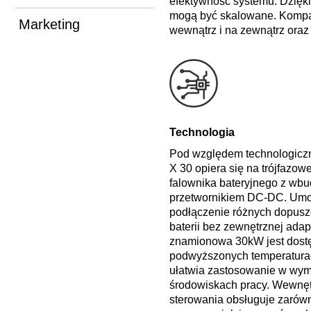
efektywność systemu. Dzięki
mogą być skalowane. Kompa
Marketing
wewnątrz i na zewnątrz oraz
Technologia
Pod względem technologicz
X 30 opiera się na trójfazowe
falownika bateryjnego z w
przetwornikiem DC-DC. Umoż
podłączenie różnych dopus
baterii bez zewnętrznej adap
znamionowa 30kW jest dostę
podwyższonych temperaturac
ułatwia zastosowanie w wy
środowiskach pracy. Wewnęt
sterowania obsługuje zarów