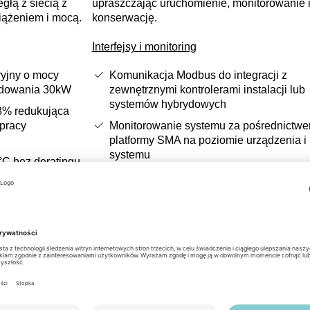
głą z siecią z
upraszczając uruchomienie, monitorowanie 
iążeniem i mocą.
konserwację.
Interfejsy i monitoring
ryjny o mocy
Komunikacja Modbus do integracji z
ładowania 30kW
zewnętrznymi kontrolerami instalacji lub
systemów hybrydowych
8% redukująca
 pracy
Monitorowanie systemu za pośrednictw
platformy SMA na poziomie urządzenia i
systemu
°C bez deratingu
Obsługa topologii on-grid i off-grid w
obrębie jednego systemu
 AC 187–528V dla
a do sieci