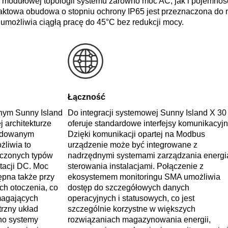
 modułowej topologii systemu zarówno moc AC, jak i pojemność
ktowa obudowa o stopniu ochrony IP65 jest przeznaczona do
 umożliwia ciągłą pracę do 45°C bez redukcji mocy.
Łączność
nym Sunny Island
Do integracji systemowej Sunny Island X 30
j architekturze
oferuje standardowe interfejsy komunikacyjn
budowanym
Dzięki komunikacji opartej na Modbus
liwia to
urządzenie może być integrowane z
zczonych typów
nadrzędnymi systemami zarządzania energią
tacji DC. Moc
sterowania instalacjami. Połączenie z
pna także przy
ekosystemem monitoringu SMA umożliwia
h otoczenia, co
dostęp do szczegółowych danych
magających
operacyjnych i statusowych, co jest
rzny układ
szczególnie korzystne w większych
no systemy
rozwiązaniach magazynowania energii,