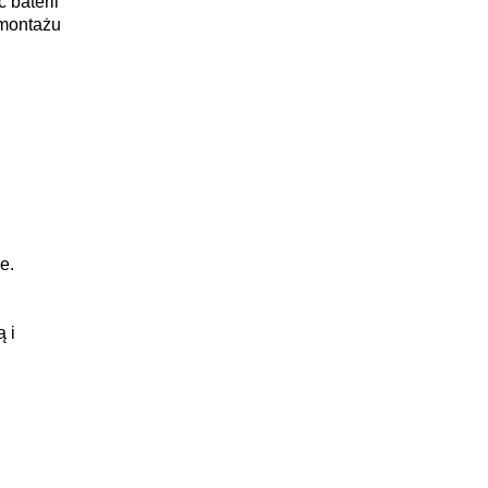
 baterii
 montażu
e.
 i