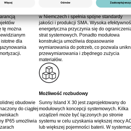
Zrównoważony rozwój
y jest ze
Urządzenie jest opracowywane i produkow
arancją
w Niemczech i spełnia spójne standardy
ojektów
jakości i produkcji SMA. Wysoka efektywnoś
ę tę można
energetyczna przyczynia się do ograniczeni
rzewidzianym
strat systemowych. Ponadto modułowa
 istotne dla
konstrukcja umożliwia dopasowanie
gazynowania
wymiarowania do potrzeb, co pozwala unik
mortyzacji.
przewymiarowania i zbędnego zużycia
materiałów.
Możliwość rozbudowy
solidnej obudowie
Sunny Island X 30 jest zaprojektowany do
naczony do ciągłej
modułowych koncepcji systemowych. Kilka
owiskach
urządzeń może być łączonych po stronie
ny IP65 umożliwia
systemu w celu uzyskania większej mocy A
szarach
lub większej pojemności baterii. W systema