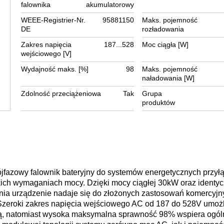
falownika
akumulatorowy
WEEE-Registrier-Nr.
95881150
Maks. pojemność
DE
rozładowania
Zakres napięcia
187...528
Moc ciągła [W]
wejściowego [V]
Wydajność maks. [%]
98
Maks. pojemność
naładowania [W]
Zdolność przeciążeniowa
Tak
Grupa
produktów
ójfazowy falownik bateryjny do systemów energetycznych przył
sokich wymaganiach mocy. Dzięki mocy ciągłej 30kW oraz identyc
nia urządzenie nadaje się do złożonych zastosowań komercyjn
zeroki zakres napięcia wejściowego AC od 187 do 528V umożl
ecią, natomiast wysoka maksymalna sprawność 98% wspiera ogól