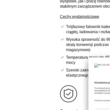
wyspowe, jak i pracę równole
stabilnym zarządzaniem obc
Cechy wydajnościowe
Trójfazowy falownik bate
ciągłej, ładowania i roz
Wysoka sprawność do 9
straty konwersji podczas
magazynowej
Temperatura pracy do 45
mocy
Szeroki zakres napięcia
elastycznego przyłączeni