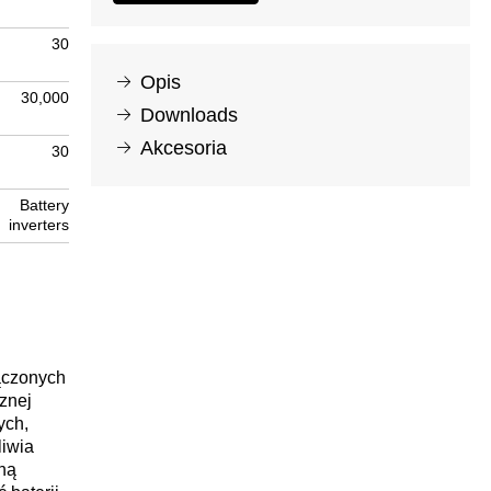
30
Opis
30,000
Downloads
Akcesoria
30
Battery
inverters
ączonych
znej
ych,
iwia
ną