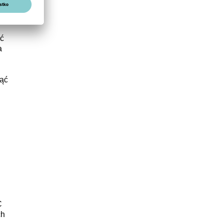
ane
ć
a
nąć
C
ch