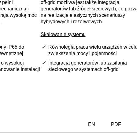
w pełni
off-grid możliwa jest także integracja
mechaniczna i
generatorów lub źródeł sieciowych, co pozw
erają wysoką moc
na realizację elastycznych scenariuszy
.
hybrydowych i rezerwowych.
Skalowanie systemu
ony IP65 do
Równoległa praca wielu urządzeń w cel
zewnętrznej
zwiększenia mocy i pojemności
o wysokiej
Integracja generatorów lub zasilania
anowanie instalacji
sieciowego w systemach off-grid
EN
PDF