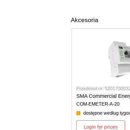
Akcesoria
 5201700032
Przedmiot nr: 520170003
ial Energy Meter 600A
SMA Commercial Ener
-A-20
COM-EMETER-B-20
edług tygodnia: 37/2026
dostępne według tygod
rices
Login for prices