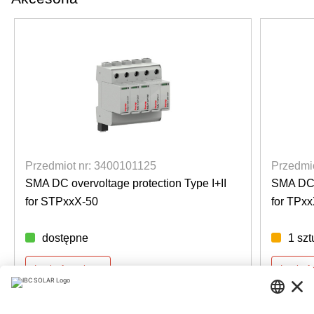
Przedmiot nr: 3400101125
Przedmi
SMA DC overvoltage protection Type I+II
SMA DC o
for STPxxX-50
for TPx
dostępne
1 sz
Login for prices
Login f