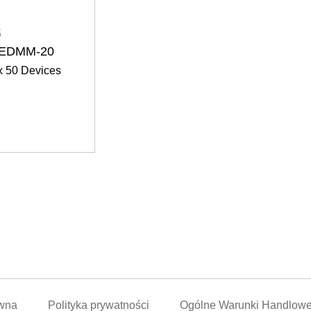
5
 EDMM-20
x 50 Devices
awna
Polityka prywatności
Ogólne Warunki Handlow