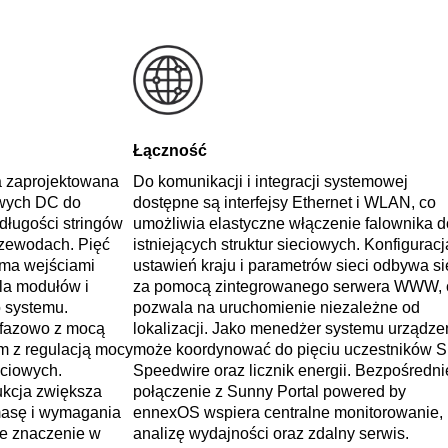
Łączność
a zaprojektowana
Do komunikacji i integracji systemowej
owych DC do
dostępne są interfejsy Ethernet i WLAN, co
długości stringów
umożliwia elastyczne włączenie falownika d
rzewodach. Pięć
istniejących struktur sieciowych. Konfiguracj
oma wejściami
ustawień kraju i parametrów sieci odbywa si
ola modułów i
za pomocą zintegrowanego serwera WWW, 
 systemu.
pozwala na uruchomienie niezależne od
jfazowo z mocą
lokalizacji. Jako menedżer systemu urządze
m z regulacją mocy
może koordynować do pięciu uczestników 
eciowych.
Speedwire oraz licznik energii. Bezpośredni
ukcja zwiększa
połączenie z Sunny Portal powered by
masę i wymagania
ennexOS wspiera centralne monitorowanie,
e znaczenie w
analizę wydajności oraz zdalny serwis.