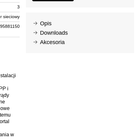
3
r sieciowy
Opis
95881150
Downloads
Akcesoria
talacji
PP i
rądy
ane
czowe
stemu
rtal
ania w