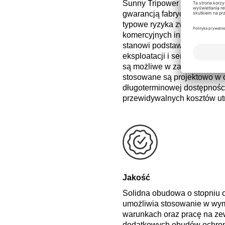
Sunny Tripower X 60 objęty 
gwarancją fabryczną na pięć
typowe ryzyka związane z ek
komercyjnych instalacji fotow
stanowi podstawę do planow
eksploatacji i serwisu. Rozs
są możliwe w zależności od 
stosowane są projektowo w 
długoterminowej dostępności 
przewidywalnych kosztów ut
Jakość
Solidna obudowa o stopniu 
umożliwia stosowanie w wy
warunkach oraz pracę na ze
dodatkowych obudów ochro