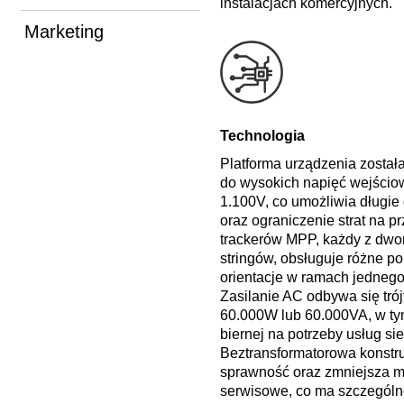
instalacjach komercyjnych.
Marketing
Technologia
Platforma urządzenia został
do wysokich napięć wejści
1.100V, co umożliwia długie 
oraz ograniczenie strat na p
trackerów MPP, każdy z dw
stringów, obsługuje różne p
orientacje w ramach jednego
Zasilanie AC odbywa się tró
60.000W lub 60.000VA, w ty
biernej na potrzeby usług si
Beztransformatorowa konstr
sprawność oraz zmniejsza 
serwisowe, co ma szczególn