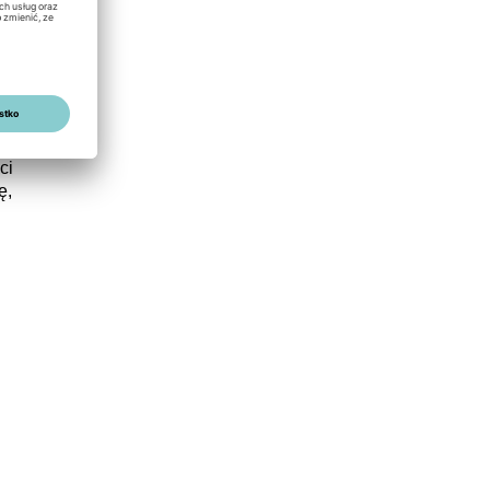
ć
ość
ci
ę,