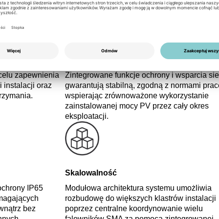
jest standardową
Falownik został zaprojektowany do
 lat. Obejmuje ona
długotrwałej pracy w zastosowaniach
sploatacją
komercyjnych i zapewnia wysoką sprawnoś
oltaicznych i
dzięki nowoczesnej elektronice mocy. Zdoln
ania koncepcji
do efektywnego przetwarzania wysokich
zerzenia gwarancji
napięć i prądów DC przyczynia się do
producenta i
ograniczenia strat w całym systemie.
celu zapewnienia
Zintegrowane funkcje ochrony i wsparcia sie
instalacji oraz
gwarantują stabilną, zgodną z normami prac
rzymania.
wspierając zrównoważone wykorzystanie
zainstalowanej mocy PV przez cały okres
eksploatacji.
Skalowalność
ochrony IP65
Modułowa architektura systemu umożliwia
magających
rozbudowę do większych klastrów instalacji
wnątrz bez
poprzez centralne koordynowanie wielu
nnych.
falowników SMA za pomocą zintegrowanej