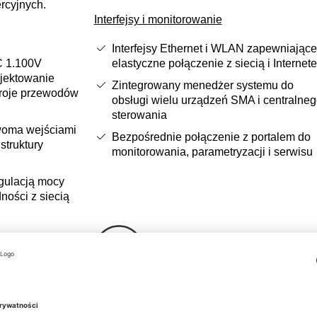
rcyjnych.
Interfejsy i monitorowanie
Interfejsy Ethernet i WLAN zapewniające
C 1.100V
elastyczne połączenie z siecią i Internet
ojektowanie
Zintegrowany menedżer systemu do
kroje przewodów
obsługi wielu urządzeń SMA i centralne
sterowania
woma wejściami
Bezpośrednie połączenie z portalem do
struktury
monitorowania, parametryzacji i serwisu
egulacją mocy
dności z siecią
Zrównoważony rozwój