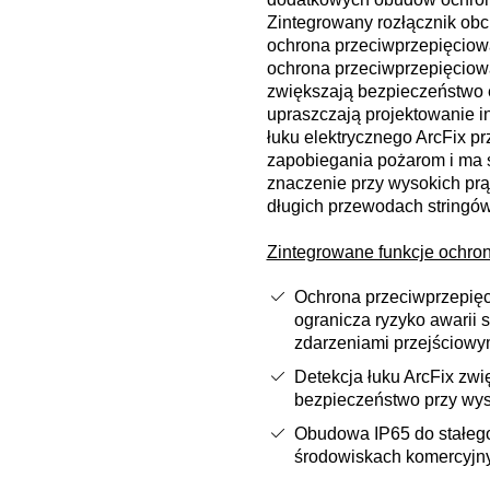
Zintegrowany rozłącznik ob
ochrona przeciwprzepięciowa
ochrona przeciwprzepięciowa
zwiększają bezpieczeństwo e
upraszczają projektowanie in
łuku elektrycznego ArcFix pr
zapobiegania pożarom i ma 
znaczenie przy wysokich pr
długich przewodach stringów
Zintegrowane funkcje ochro
Ochrona przeciwprzepię
ogranicza ryzyko awari
zdarzeniami przejściowy
Detekcja łuku ArcFix zwi
bezpieczeństwo przy wy
Obudowa IP65 do stałeg
środowiskach komercyjn