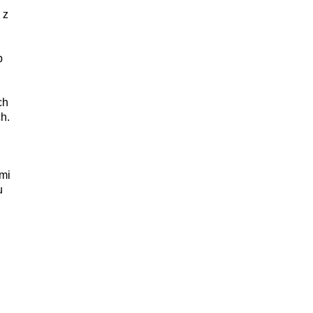
 z
b
ch
h.
mi
u