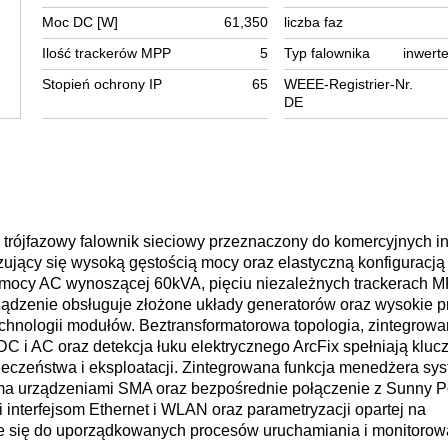
Moc DC [W]
61,350
liczba faz
Ilość trackerów MPP
5
Typ falownika
inwerte
Stopień ochrony IP
65
WEEE-Registrier-Nr.
DE
trójfazowy falownik sieciowy przeznaczony do komercyjnych ins
zujący się wysoką gęstością mocy oraz elastyczną konfiguracją
mocy AC wynoszącej 60kVA, pięciu niezależnych trackerach M
ządzenie obsługuje złożone układy generatorów oraz wysokie p
hnologii modułów. Beztransformatorowa topologia, zintegrow
DC i AC oraz detekcja łuku elektrycznego ArcFix spełniają klu
eczeństwa i eksploatacji. Zintegrowana funkcja menedżera sy
ma urządzeniami SMA oraz bezpośrednie połączenie z Sunny Po
interfejsom Ethernet i WLAN oraz parametryzacji opartej na
je się do uporządkowanych procesów uruchamiania i monitorow