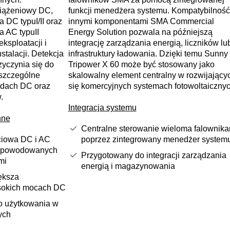
ciążeniowy DC,
funkcji menedżera systemu. Kompatybilność
 DC typuI/II oraz
innymi komponentami SMA Commercial
 AC typuII
Energy Solution pozwala na późniejszą
ksploatacji i
integrację zarządzania energią, liczników lu
stalacji. Detekcja
infrastruktury ładowania. Dzięki temu Sunny
zyczynia się do
Tripower X 60 może być stosowany jako
szczególne
skalowalny element centralny w rozwijający
ądach DC oraz
się komercyjnych systemach fotowoltaicznyc
.
Integracja systemu
nne
Centralne sterowanie wieloma falownika
ciowa DC i AC
poprzez zintegrowany menedżer system
i spowodowanych
Przygotowany do integracji zarządzania
mi
energią i magazynowania
ększa
sokich mocach DC
o użytkowania w
ych