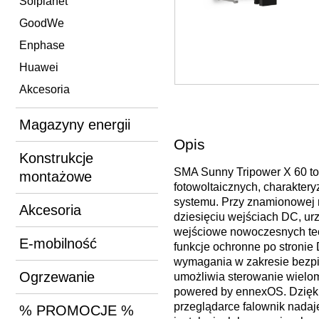
Solplanet
GoodWe
Enphase
Huawei
Akcesoria
Magazyny energii
Opis
Konstrukcje
SMA Sunny Tripower X 60 to 
montażowe
fotowoltaicznych, charaktery
systemu. Przy znamionowej 
Akcesoria
dziesięciu wejściach DC, ur
wejściowe nowoczesnych tec
E-mobilność
funkcje ochronne po stronie 
wymagania w zakresie bezpi
Ogrzewanie
umożliwia sterowanie wielo
powered by ennexOS. Dzięki 
przeglądarce falownik nada
% PROMOCJE %