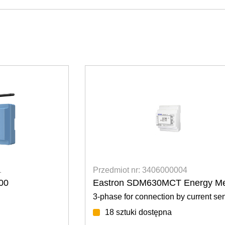
t nr: 3406000004
Przedmiot nr: 3406
 SDM630MCT Energy Meter
Solplanet Ai-Logg
or connection by current sensors
data logger
tuki dostępna
34 sztuki dostęp