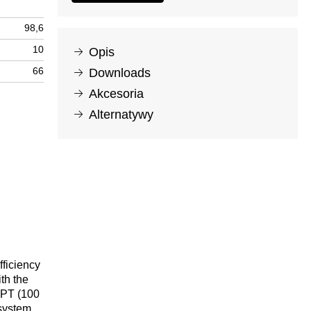
98,6
10
Opis
66
Downloads
Akcesoria
Alternatywy
fficiency
th the
PPT (100
 system