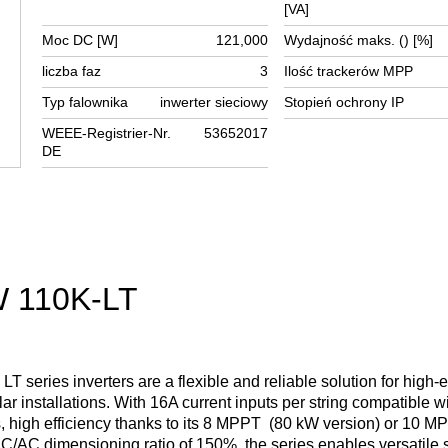
[VA]
Moc DC [W]
121,000
Wydajność maks. () [%]
liczba faz
3
Ilość trackerów MPP
Typ falownika
inwerter sieciowy
Stopień ochrony IP
WEEE-Registrier-Nr.
53652017
DE
W 110K-LT
series inverters are a flexible and reliable solution for high-e
ar installations. With 16A current inputs per string compatible wi
s, high efficiency thanks to its 8 MPPT (80 kW version) or 10 M
C/AC dimensioning ratio of 150%, the series enables versatile