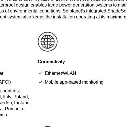
waterproof design enables large power generation systems to mai
ss of environmental conditions. Solplanet's integrated ShadeSo
t system also keeps the installation operating at its maximum
Connectivity
er
Ethernet/WLAN
(AFCI)
Mobile app-based monitoring
 countries:
 Italy, Poland,
weden, Finland,
ia, Romania,
rica