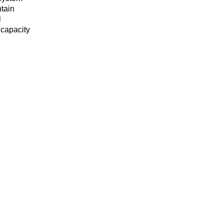
ntain
l
 capacity