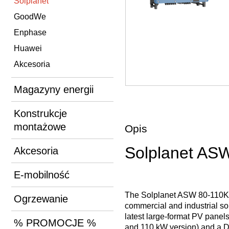
Solplanet
GoodWe
Enphase
Huawei
Akcesoria
Magazyny energii
Konstrukcje
montażowe
Opis
Solplanet AS
Akcesoria
E-mobilność
The Solplanet ASW 80-110K LT 
Ogrzewanie
commercial and industrial sol
latest large-format PV panel
% PROMOCJE %
and 110 kW version) and a D