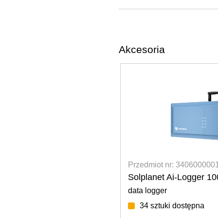
Akcesoria
Przedmiot nr: 3406000001
Przedmio
Solplanet Ai-Logger 1000
Eastron
data logger
3-phase f
34 sztuki dostępna
18 sz