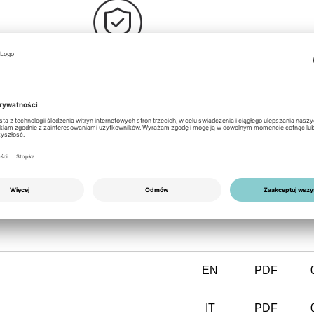
Warranty
ded concrete dowel
Solplanet offers a 10-year guarantee on i
commercial inverters
ation
a Solplanet app
EN
PDF
IT
PDF