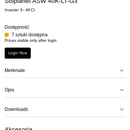
Solplanet ASW 40K-LT-G3
Inverter 3~ AFCI
Dostępność
7 sztuki dostępna
Prices visible only after login
Login Now
Merkmale
Opis
Downloads
Akcesoria