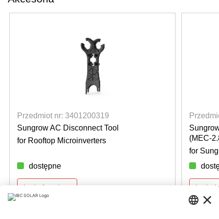
Przedmiot nr: 3401200319
Przedmi
Sungrow AC Disconnect Tool
Sungrow
(MEC-2.
for Rooftop Microinverters
for Sung
dostępne
dost
Login for prices
Login fo