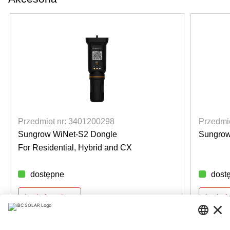
Przedmiot nr: 3401200298
Przedmi
Sungrow WiNet-S2 Dongle
Sungrow
For Residential, Hybrid and CX
dostępne
dost
Login for prices
Login f