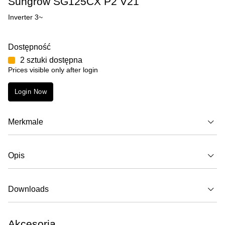
Sungrow SG125CX P2 V21
Inverter 3~
Dostępność
2 sztuki dostępna
Prices visible only after login
Login Now
Merkmale
Opis
Downloads
Akcesoria