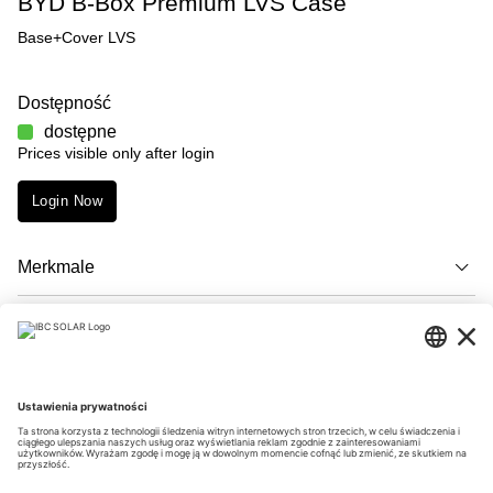
BYD B-Box Premium LVS Case
Base+Cover LVS
Dostępność
dostępne
Prices visible only after login
Login Now
Merkmale
Opis
Downloads