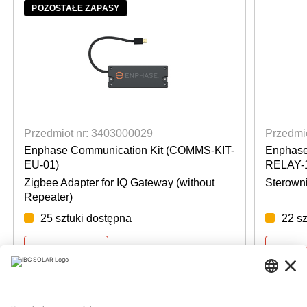
POZOSTAŁE ZAPASY
Przedmiot nr: 3403000029
Przedmi
Enphase Communication Kit (COMMS-KIT-
Enphase
EU-01)
RELAY-1
Zigbee Adapter for IQ Gateway (without
Sterown
Repeater)
25 sztuki dostępna
22 sz
Login for prices
Login f