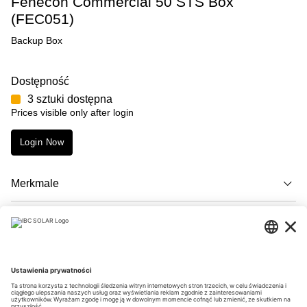
Fenecon Commercial 50 STS Box
(FEC051)
Backup Box
Dostępność
3 sztuki dostępna
Prices visible only after login
Login Now
Merkmale
Opis
Downloads