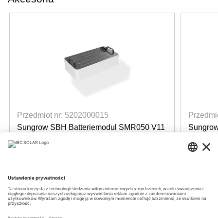
Przedmiot nr: 5202000015
Przedmi
Sungrow SBH Batteriemodul SMR050 V11
Sungrow
Battery Module 5kWh
Battery
dostępne
dost
Login for prices
Login f