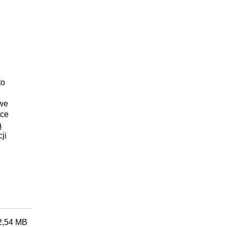
to
we
ące
ą
ji
2,54 MB