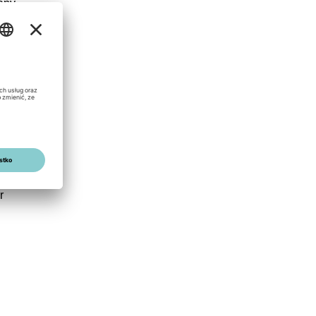
any
a
r