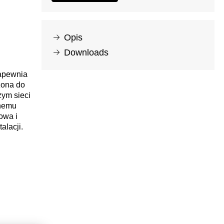
Opis
Downloads
zapewnia
zona do
zym sieci
tnemu
owa i
alacji.