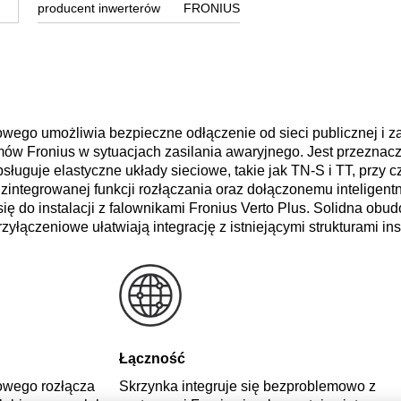
producent inwerterów
FRONIUS
owego umożliwia bezpieczne odłączenie od sieci publicznej i 
ów Fronius w sytuacjach zasilania awaryjnego. Jest przeznac
sługuje elastyczne układy sieciowe, takie jak TN‑S i TT, przy c
zintegrowanej funkcji rozłączania oraz dołączonemu inteligen
się do instalacji z falownikami Fronius Verto Plus. Solidna obud
yłączeniowe ułatwiają integrację z istniejącymi strukturami inst
Łączność
owego rozłącza
Skrzynka integruje się bezproblemowo z