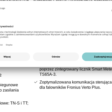
elobiegunowy lub
systemami Fronius i wykorzystuje zintegrow
akłócenia,
inteligentny licznik do sterowania i
bilną pracę
monitorowania. Umożliwia to precyzyjne
średnictwem
sterowanie odłączeniem sieci oraz lepszą
ronius.
regulację profili obciążenia podczas pracy w
0V oraz
trybie zasilania awaryjnego. Zdefiniowany
 63A zapewniają
interfejs z urządzeniami Verto Plus zapewni
żenia w
niezawodną komunikację pomiędzy
zięki wyraźnemu
falownikiem a jednostką przełączającą.
wych wspiera
czania i
Interfejsy i integracja
oddawaniu energii
Bezpośrednia integracja systemowa
poprzez zintegrowany licznik Smart Mete
TS65A‑3.
e
Zoptymalizowana komunikacja sterująca
jbiegunowe
dla falowników Fronius Verto Plus.
o zasilania
iowe: TN‑S i TT;