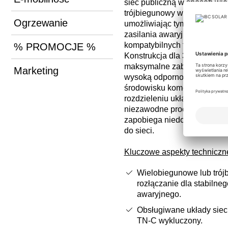
sieć publiczną w sposób wi
trójbiegunowy w przypadku z
Ogrzewanie
umożliwiając tym samym sta
zasilania awaryjnego za po
kompatybilnych falowników F
% PROMOCJE %
Konstrukcja dla 3AC 230/40
maksymalne zabezpieczenie
Marketing
wysoką odporność na obcią
środowisku komercyjnym. D
rozdzieleniu układów siecio
niezawodne procedury przełą
zapobiega niedozwolonemu 
do sieci.
Kluczowe aspekty techniczn
Wielobiegunowe lub tró
rozłączanie dla stabilneg
awaryjnego.
Obsługiwane układy siec
TN‑C wykluczony.