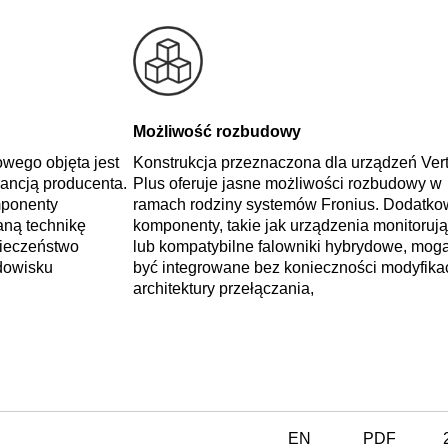
Możliwość rozbudowy
owego objęta jest
Konstrukcja przeznaczona dla urządzeń Ver
ancją producenta.
Plus oferuje jasne możliwości rozbudowy w
mponenty
ramach rodziny systemów Fronius. Dodatko
aną technikę
komponenty, takie jak urządzenia monitoruj
ieczeństwo
lub kompatybilne falowniki hybrydowe, mog
dowisku
być integrowane bez konieczności modyfikac
architektury przełączania,
EN
PDF