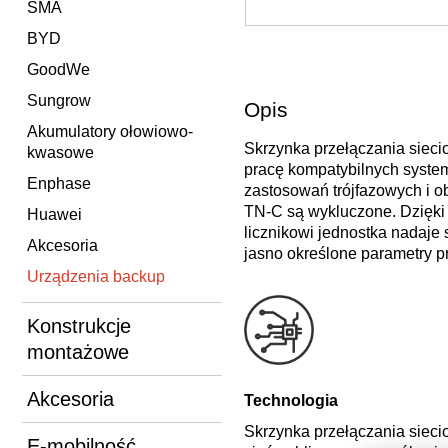
SMA
BYD
GoodWe
Sungrow
Opis
Akumulatory ołowiowo-
Skrzynka przełączania sieci
kwasowe
pracę kompatybilnych system
Enphase
zastosowań trójfazowych i ob
TN‑C są wykluczone. Dzięki 
Huawei
licznikowi jednostka nadaje 
Akcesoria
jasno określone parametry prz
Urządzenia backup
Konstrukcje
montażowe
Akcesoria
Technologia
Skrzynka przełączania sieci
E-mobilność