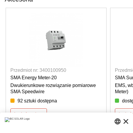
Przedmiot nr: 3400100950
Przedmi
SMA Energy Meter-20
SMA Sun
Dwukierunkowe rozwiązanie pomiarowe
EMS, wb
SMA Speedwire
Meter)
92 sztuki dostępna
dost
Login for prices
Login f