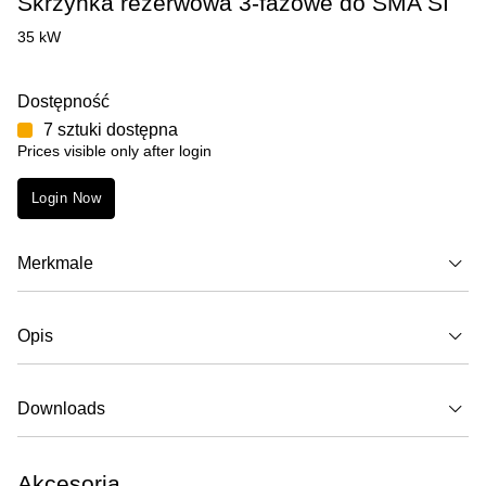
Skrzynka rezerwowa 3-fazowe do SMA SI
35 kW
Dostępność
7 sztuki dostępna
Prices visible only after login
Login Now
Merkmale
Opis
Downloads
Akcesoria