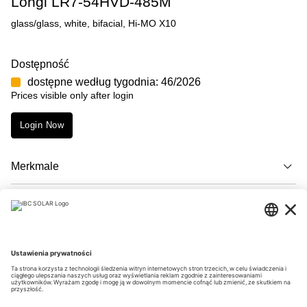
Longi LR7-54HVD-485M
glass/glass, white, bifacial, Hi-MO X10
Dostępność
dostępne według tygodnia: 46/2026
Prices visible only after login
Login Now
Merkmale
Opis
Downloads