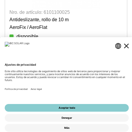
Nro. de artículo: 6101100025
Antideslizante, rollo de 10 m
AeroFix / AeroFlat
disponible
Login para precios
© 2026 by IBC SOLAR AG
Información corporativa
Información de privacidad
CGV
Accesibilidad
Tools
La configuración de privacidad