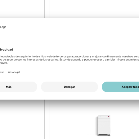
046
Nro. de artículo: 5201700047
 module
SMA Storage M BMS
Battery Management System
: 46/2026
disponible por semana: 46/2026
Login para precios
NUEVO