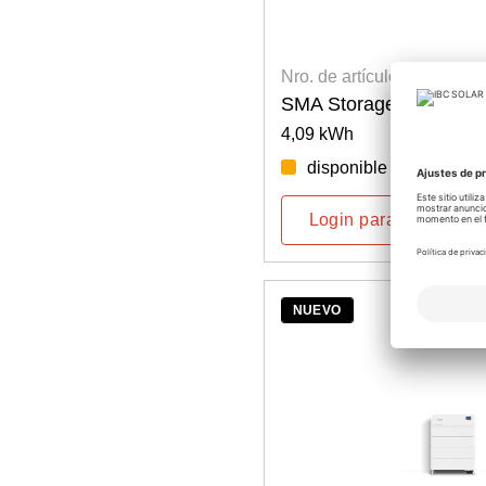
Nro. de artículo: 5201700
SMA Storage M Battery
4,09 kWh
disponible por semana
Login para precios
NUEVO