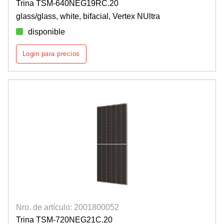
Trina TSM-640NEG19RC.20
glass/glass, white, bifacial, Vertex NUltra
disponible
Login para precios
Nro. de artículo: 2001800052
Trina TSM-720NEG21C.20