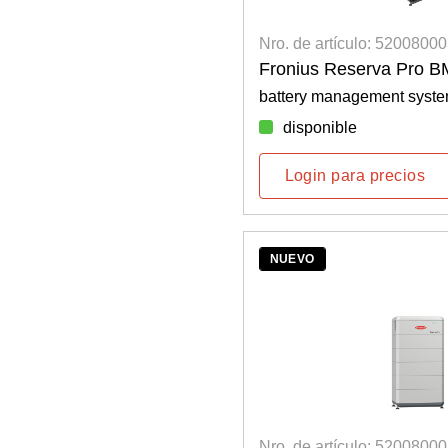
Nro. de artículo: 5200800
Fronius Reserva Pro 
battery management syst
disponible
Login para precios
NUEVO
Nro. de artículo: 5200800