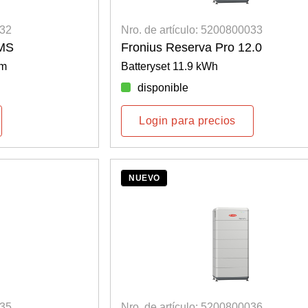
032
Nro. de artículo: 5200800033
BMS
Fronius Reserva Pro 12.0
em
Batteryset 11.9 kWh
disponible
Login para precios
NUEVO
035
Nro. de artículo: 5200800036