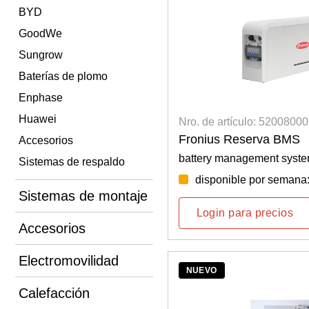
BYD
GoodWe
Sungrow
Baterías de plomo
Enphase
Huawei
Nro. de artículo: 5200800
Fronius Reserva BMS
Accesorios
battery management syst
Sistemas de respaldo
disponible por semana
Sistemas de montaje
Login para precios
Accesorios
Electromovilidad
NUEVO
Calefacción