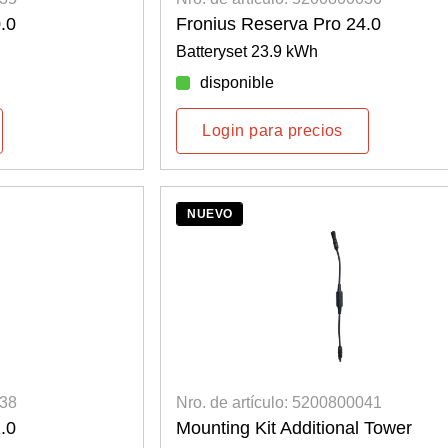
.0
Fronius Reserva Pro 24.0
Batteryset 23.9 kWh
disponible
Login para precios
NUEVO
038
Nro. de artículo: 5200800041
.0
Mounting Kit Additional Tower