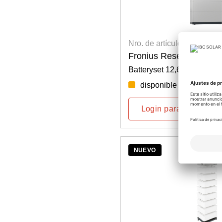
Nro. de artículo: 5200800
Fronius Reserva 12.6
Batteryset 12,6 kWh
disponible por semana
Login para precios
NUEVO