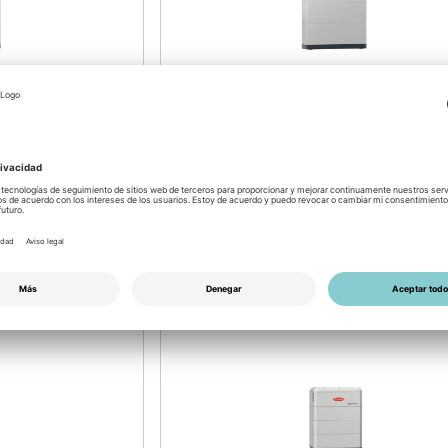
029
Nro. de artículo: 5200800030
Fronius Reserva 15.8
Batteryset 15,8 kWh
: 46/2026
disponible por semana: 46/2026
Login para precios
NUEVO