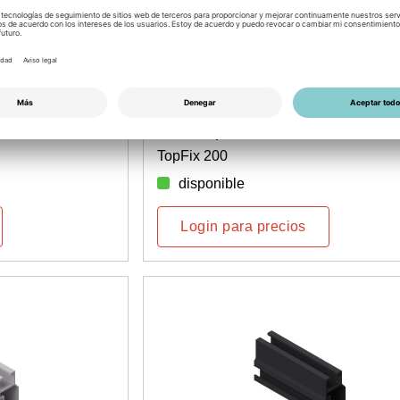
062
Nro. de artículo: 6800100063
5850 mm
Perfil soporte TF50+, 5850 mm, n
TopFix 200
disponible
Login para precios