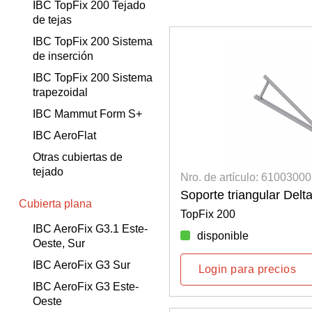
IBC TopFix 200 Tejado
de tejas
IBC TopFix 200 Sistema
de inserción
IBC TopFix 200 Sistema
trapezoidal
IBC Mammut Form S+
IBC AeroFlat
Otras cubiertas de
tejado
Nro. de artículo: 6100300
Soporte triangular Delta
Cubierta plana
TopFix 200
IBC AeroFix G3.1 Este-
disponible
Oeste, Sur
IBC AeroFix G3 Sur
Login para precios
IBC AeroFix G3 Este-
Oeste