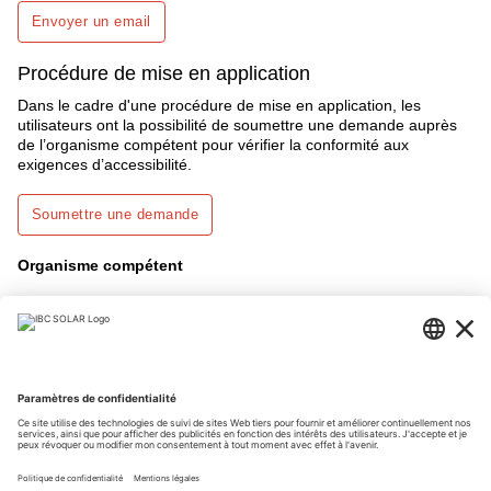
Envoyer un email
Procédure de mise en application
Dans le cadre d'une procédure de mise en application, les
utilisateurs ont la possibilité de soumettre une demande auprès
de l’organisme compétent pour vérifier la conformité aux
exigences d’accessibilité.
Soumettre une demande
Organisme compétent
Agence bavaroise pour la numérisation, le haut débit et la
cartographie
Centre de services informatiques de l'État libre de Bavière
Bureau de contrôle et de surveillance de l’accessibilité numérique
St.-Martin-Straße 47
81541 Munich
Email :
bitv@bayern.de
Internet :
www.ldbv.bayern.de/digitalisierung/bitv.html