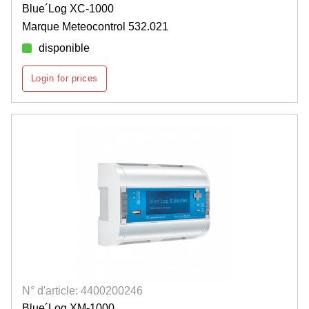
Blue´Log XC-1000
Marque Meteocontrol 532.021
disponible
Login for prices
N° d'article: 4400200246
Blue´Log XM-1000