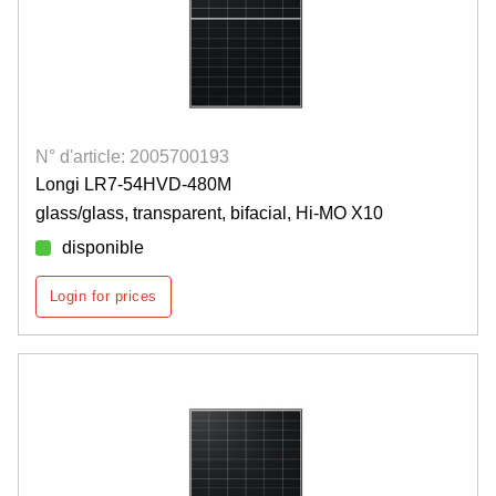
N° d'article: 2005700193
Longi LR7-54HVD-480M
glass/glass, transparent, bifacial, Hi-MO X10
disponible
Login for prices