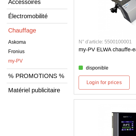
Accessoires
Électromobilité
Chauffage
N° d'article: 5500100001
Askoma
my-PV ELWA chauffe-e
Fronius
my-PV
disponible
% PROMOTIONS %
Login for prices
Matériel publicitaire