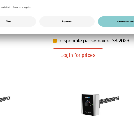
N° d'article: 5500100060
ersion 9 kW
my-PV immersion heater 9kW
3~, 1 1/2 inch, without thermostat
disponible par semaine: 38/2026
Login for prices