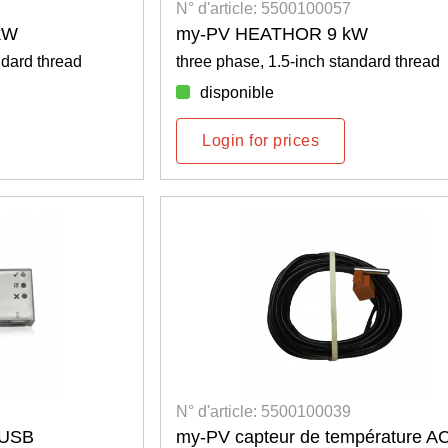
N° d'article: 5500100057
kW
my-PV HEATHOR 9 kW
ndard thread
three phase, 1.5-inch standard thread
disponible
Login for prices
N° d'article: 5500100039
 USB
my-PV capteur de température A