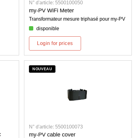
N° d'article: 5500100050
my-PV WiFi Meter
Transformateur mesure triphasé pour my-PV
disponible
Login for prices
NOUVEAU
N° d'article: 5500100073
C
my-PV cable cover