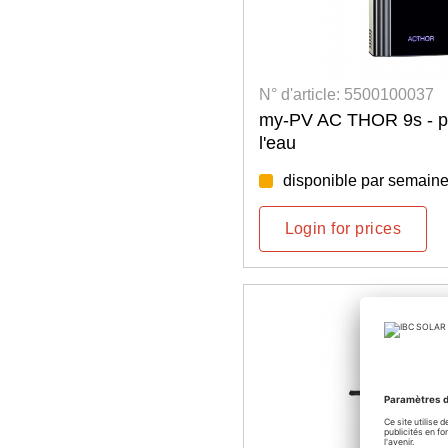
N° d'article: 5500100037
my-PV AC THOR 9s - po
l'eau
disponible par semaine
Login for prices