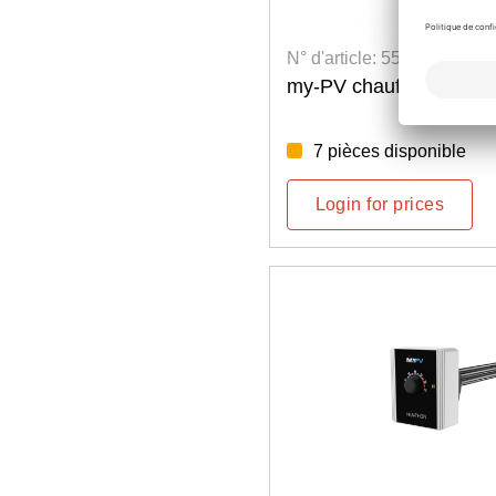
N° d'article: 5500100038
my-PV chauffe-eau imm
7 pièces disponible
Login for prices