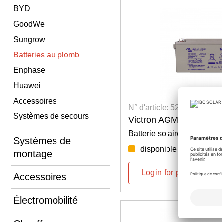
BYD
GoodWe
Sungrow
Batteries au plomb
Enphase
Huawei
Accessoires
N° d'article: 5201500002
Systèmes de secours
Victron AGM 12V 90Ah
Batterie solaire 83Ah (C10
Systèmes de
disponible par semaine
montage
Login for prices
Accessoires
Électromobilité