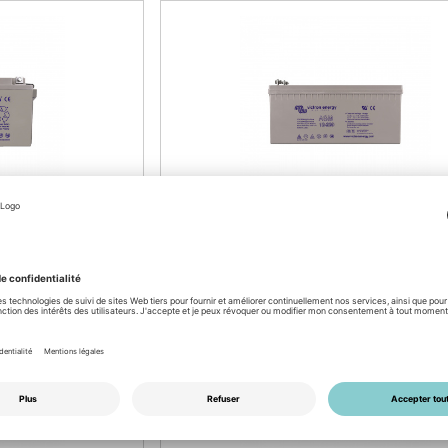
N° d'article: 5201500003
Victron AGM 12V 220Ah
)/ 90Ah (C20)
Batterie solaire 202Ah (C10)/ 220Ah (
: 34/2026
disponible par semaine: 34/2026
Login for prices