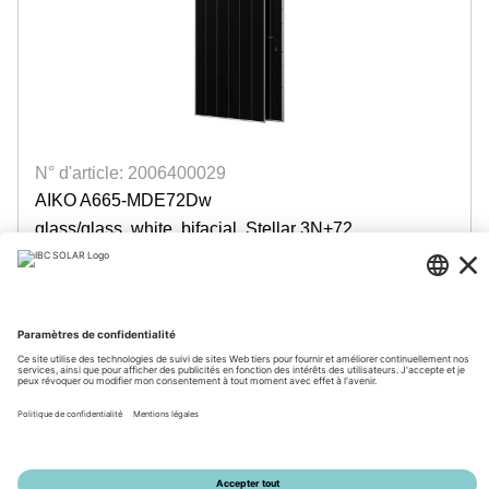
N° d'article: 2006400029
AIKO A665-MDE72Dw
glass/glass, white, bifacial, Stellar 3N+72
disponible
Login for prices
© 2026 by IBC SOLAR AG