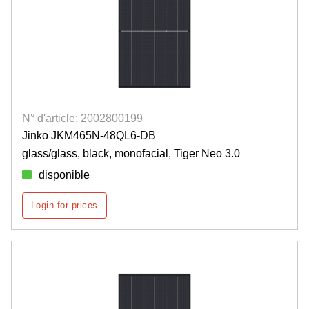
N° d'article: 2002800199
Jinko JKM465N-48QL6-DB
glass/glass, black, monofacial, Tiger Neo 3.0
disponible
Login for prices