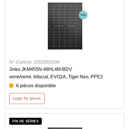
N° d'article: 2002800206
Jinko JKM455N-48HL4M-BDV
verre/verre, bifacial, EVO2A, Tiger Neo, PPE2
6 pièces disponible
Login for prices
FIN DE SÉRIES