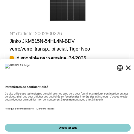
N° d'article: 2002800226
Jinko JKM515N-54HL4M-BDV
verre/verre, transp., bifacial, Tiger Neo
disponible par semaine: 34/2026
Login for prices
© 2026 by IBC SOLAR AG
Mentions légales
Protection des données
CGV