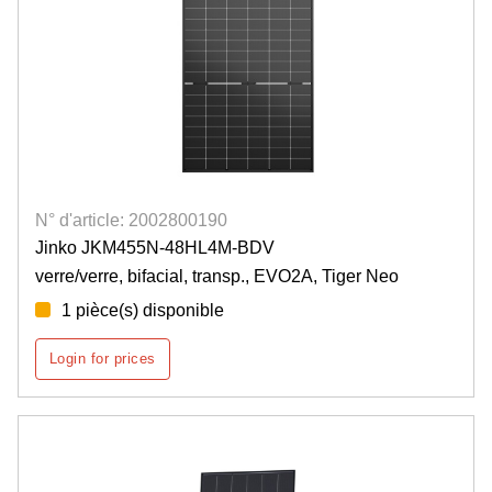
N° d'article: 2002800190
Jinko JKM455N-48HL4M-BDV
verre/verre, bifacial, transp., EVO2A, Tiger Neo
1 pièce(s) disponible
Login for prices