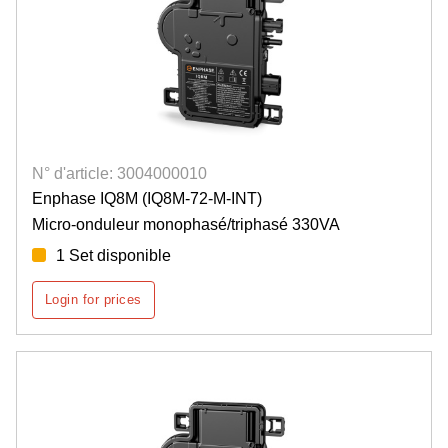
N° d'article: 3004000010
Enphase IQ8M (IQ8M-72-M-INT)
Micro-onduleur monophasé/triphasé 330VA
1 Set disponible
Login for prices