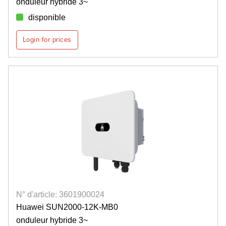
onduleur hybride 3~
disponible
Login for prices
N° d'article: 3601900024
Huawei SUN2000-12K-MB0
onduleur hybride 3~