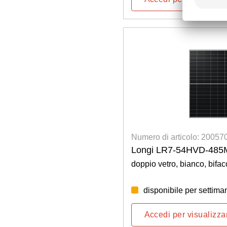
Numero di articolo: 2005
Longi LR7-54HVD-485
doppio vetro, bianco, bifa
disponibile per settima
Accedi per visualizzar