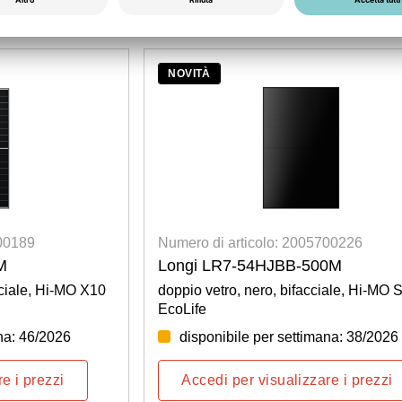
NOVITÀ
700189
Numero di articolo: 2005700226
M
Longi LR7-54HJBB-500M
cciale, Hi-MO X10
doppio vetro, nero, bifacciale, Hi-MO 
EcoLife
na: 46/2026
disponibile per settimana: 38/2026
e i prezzi
Accedi per visualizzare i prezzi