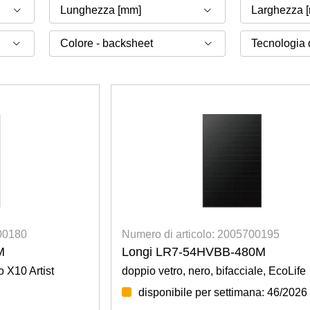
Lunghezza [mm]
Larghezza 
700180
Numero di articolo: 2005700195
M
Longi LR7-54HVBB-480M
o X10 Artist
doppio vetro, nero, bifacciale, EcoLife
disponibile per settimana: 46/2026