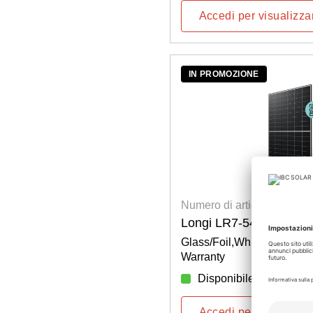
Accedi per visualizzar
IN PROMOZIONE
Numero di articolo: 2005
Longi LR7-54HVH-490
Glass/Foil,White, Hi-MO X
Warranty
Disponibile
Accedi per visualizzar