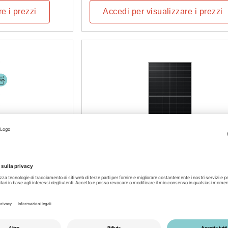
e i prezzi
Accedi per visualizzare i prezzi
700182
Numero di articolo: 2005700188
M
Longi LR7-54HVD-480M
10 Explorer, 25Y
doppio vetro, bianco, bifacciale, Hi-M
Disponibile
e i prezzi
Accedi per visualizzare i prezzi