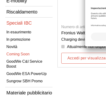
E-mobility
Riscaldamento
Speciali IBC
Numero di articolo: 51011
In esaurimento
Fronius Wattpilot Flex 
Charging device 22kW T2
In promozione
Attualmente non dispon
Novità
Coming Soon
Accedi per visualizzar
GoodWe C&I Service
Boost
GoodWe ESA PowerUp
Sungrow SBH Promo
Materiale pubblicitario