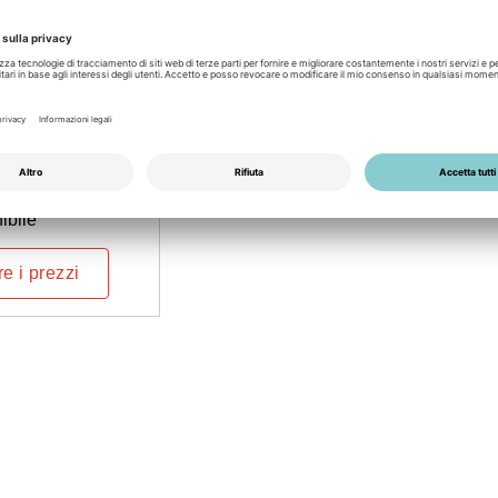
00029
Pro 22 C6E
 cable WLAN MID
ibile
e i prezzi