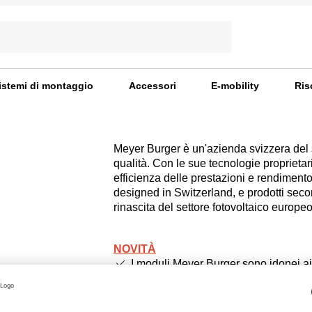
istemi di montaggio
Accessori
E-mobility
Ris
Meyer Burger è un'azienda svizzera del se
qualità. Con le sue tecnologie proprietari
efficienza delle prestazioni e rendiment
designed in Switzerland, e prodotti seco
rinascita del settore fotovoltaico europe
NOVITÀ
I moduli Meyer Burger sono idonei ai 
consentendo di accedere alla fascia pi
I prezzi visualizzati sono puramente 