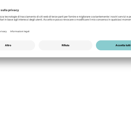
ci
Moduli fotovoltaici
Meyer Burger