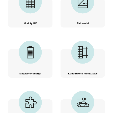
Moduły PV
Falowniki
Magazyny energii
Konstrukcje montażowe