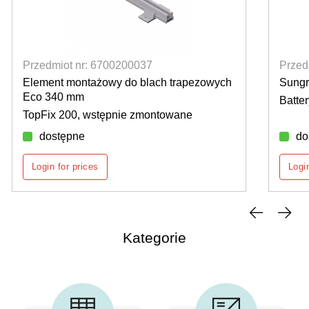
Przedmiot nr: 6700200037
Przed
Element montażowy do blach trapezowych
Sung
Eco 340 mm
Batte
TopFix 200, wstępnie zmontowane
dostępne
do
Login for prices
Login
Kategorie