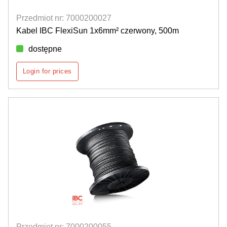
Przedmiot nr: 7000200027
Kabel IBC FlexiSun 1x6mm² czerwony, 500m
dostępne
Login for prices
Przedmiot nr: 7000200055