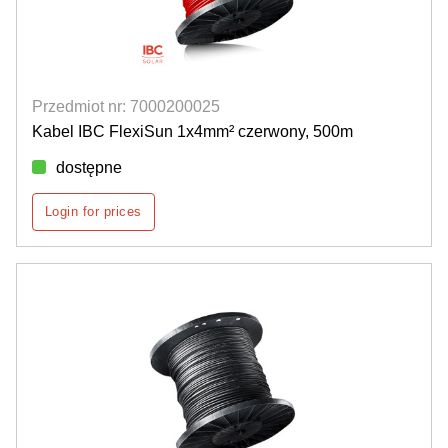
Przedmiot nr: 7000200025
Kabel IBC FlexiSun 1x4mm² czerwony, 500m
dostępne
Login for prices