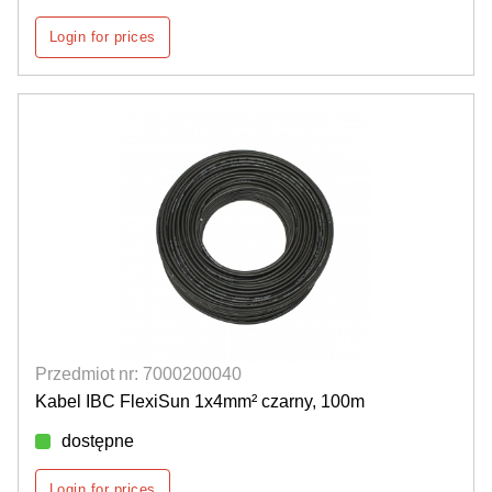
Login for prices
Przedmiot nr: 7000200040
Kabel IBC FlexiSun 1x4mm² czarny, 100m
dostępne
Login for prices